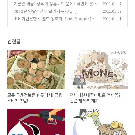
기름값 세금! 정부와 정유사의 문제? 국민과 은행
2011.01.17
(8)
의 역할은?
2010년 연말정산의 달라지는 것들
2011.01.17
(10)
(8)
IBK 기업은행 락밴드 동호회 Blue Change (블
2011.01.11
루 체인지)
(20)
관련글
모든 금융정보를 한곳에서! 금융
전세대란 내집마련은 언제쯤?
소비자포털!
신년 재테크 계획