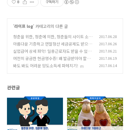
8
구독하기
'
라이프 log
' 카테고리의 다른 글
청춘을 위한, 청춘에 의한, 청춘들의 사이트 소개!
2017.06.28
아름다운 기증하고 연말정산 세금공제도 받으세
2017.06.26
(0)
요!
실업급여 상세 파악! 일용근로자도 받을 수 있다!
2017.06.21
(0)
여전히 궁금한 현금영수증! 왜 발급받아야 할까?
2017.06.19
(0)
봐도 봐도 어려운 양도소득세 파헤치기!
2017.06.14
(5)
(0)
관련글