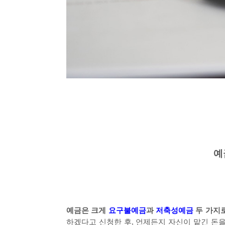
예
예금은 크게
요구불예금
과
저축성예금
두 가지로
하겠다고 신청한 후
,
언제든지 자신이 맡긴 돈을