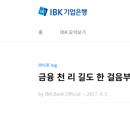
본문 바로가기
홈
IBK 모아보기
라이프 log
금융 천 리 길도 한 걸음
by IBK.Bank.Official
2017. 4. 3.