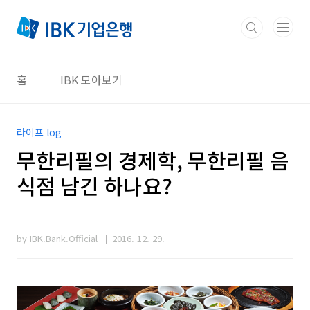
본문 바로가기
홈
IBK 모아보기
라이프 log
무한리필의 경제학, 무한리필 음
식점 남긴 하나요?
by IBK.Bank.Official
2016. 12. 29.