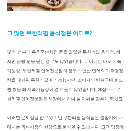
그
많던
무한리필
음식점은
어디로
?
몇
해
전부터
우후죽순처럼
문을
열었던
무한리필
음식점
하
,
지만
금방
문을
닫는
경우도
많았습니다
그
이유는
바로
지속
.
가능성
무한리필
연어전문점의
경우
수입산
연어의
가격경쟁
!
력을
내세워
무한리필이
가능했지만
소비자의
반복구매
빈도
,
를
봤을
때
지속가능성이
결코
높지
않았습니다
예상대로
무
.
한리필
연어전문점은
시장에서
하나
둘
자취를
감추게
되었죠
.
이러한
문제점을
안고
있지만
무한리필
음식점은
불황기에
나
타나는
외식시장의
현상으로
분석할
수
있습니다
고객
입장에
.