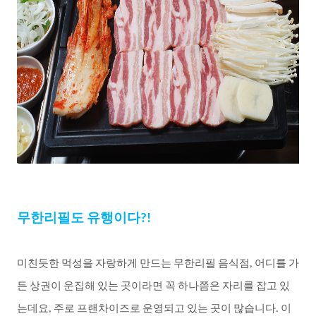
무한리필도
유행이다
?!
미친듯한
먹성을
자랑하게
만드는
무한리필
음식점
어디를
가
,
든
상권이
운집해
있는
곳이라면
꼭
하나쯤은
자리를
잡고
있
는데요
주로
프랜차이즈로
운영되고
있는
곳이
많습니다
이
,
.