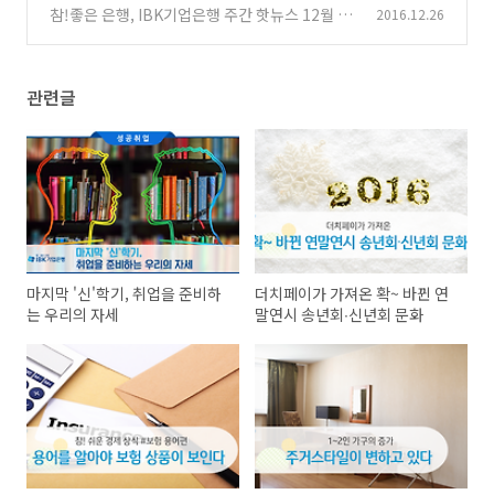
참!좋은 은행, IBK기업은행 주간 핫뉴스 12월 3
2016.12.26
(0)
주
(0)
관련글
마지막 '신'학기, 취업을 준비하
더치페이가 가져온 확~ 바뀐 연
는 우리의 자세
말연시 송년회∙신년회 문화