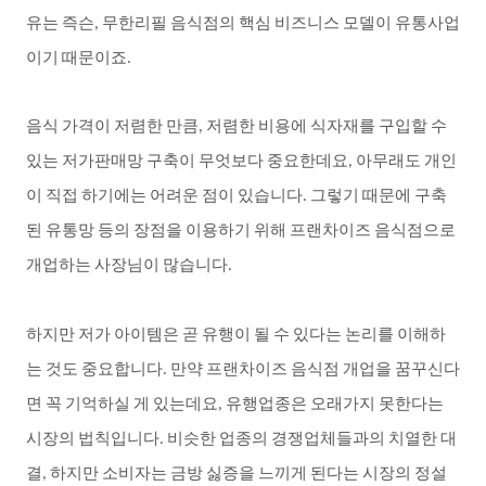
유는
즉슨
무한리필
음식점의
핵심
비즈니스
모델이
유통사업
,
이기
때문이죠
.
음식
가격이
저렴한
만큼
저렴한
비용에
식자재를
구입할
수
,
있는
저가판매망
구축이
무엇보다
중요한데요
아무래도
개인
,
이
직접
하기에는
어려운
점이
있습니다
그렇기
때문에
구축
.
된
유통망
등의
장점을
이용하기
위해
프랜차이즈
음식점으로
개업하는
사장님이
많습니다
.
하지만
저가
아이템은
곧
유행이
될
수
있다는
논리를
이해하
는
것도
중요합니다
만약
프랜차이즈
음식점
개업을
꿈꾸신다
.
면
꼭
기억하실
게
있는데요
유행업종은
오래가지
못한다는
,
시장의
법칙입니다
비슷한
업종의
경쟁업체들과의
치열한
대
.
결
하지만
소비자는
금방
싫증을
느끼게
된다는
시장의
정설
,