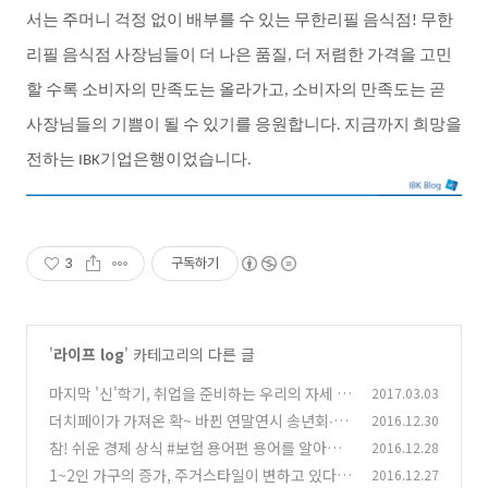
서는
주머니
걱정
없이
배부를
수
있는
무한리필
음식점
무한
!
리필
음식점
사장님들이
더
나은
품질
더
저렴한
가격을
고민
,
할
수록
소비자의
만족도는
올라가고
소비자의
만족도는
곧
,
사장님들의
기쁨이
될
수
있기를
응원합니다
지금까지
희망을
.
전하는
기업은행이었습니다
IBK
.
3
구독하기
'
라이프 log
' 카테고리의 다른 글
마지막 '신'학기, 취업을 준비하는 우리의 자세
2017.03.03
더치페이가 가져온 확~ 바뀐 연말연시 송년회∙신
2016.12.30
(0)
년회 문화
참! 쉬운 경제 상식 #보험 용어편 용어를 알아야
2016.12.28
(0)
보험 상품이 보인다
1~2인 가구의 증가, 주거스타일이 변하고 있다
2016.12.27
(0)