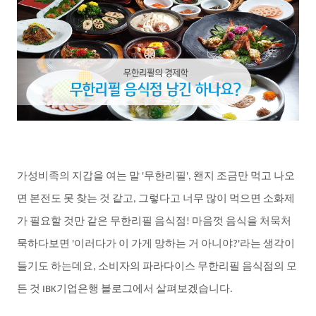
가성비족의
지갑을
여는
말
무한리필
왠지
조금만
먹고
나오
'
',
면
본전도
못
찾는
것
같고
그렇다고
너무
많이
먹으면
소화제
,
가
필요할
것만
같은
무한리필
음식점
마음껏
음식을
처묵처
!
묵하다보면
이러다가
이
가게
망하는
거
아니야
라는
생각이
'
?'
들기도
하는데요
소비자의
파라다이스
무한리필
음식점의
모
,
든
것
기업은행
블로그에서
살펴보겠습니다
IBK
.