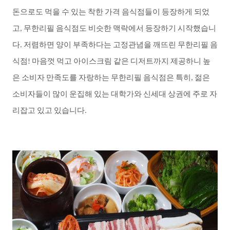
돈으로도
먹을
수
있는
착한
가격
음식점들이
등장하게
되었
고
무한리필
음식점도
비슷한
맥락에서
등장하기
시작했습니
,
다
저렴하면
양이
부족하다는
고정관념을
깨뜨린
무한리필
음
.
식점
마음껏
먹고
아이스크림
같은
디저트까지
제공하니
높
!
은
소비자
만족도를
자랑하는
무한리필
음식점은
특히
젊은
,
소비자들이
많이
운집해
있는
대학가와
신세대
상권에
주로
자
리잡고
있고
있습니다
.