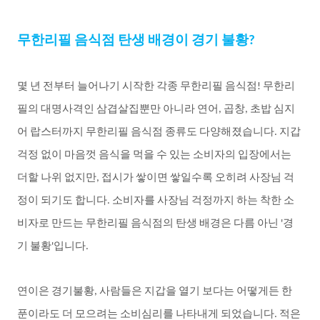
무한리필
음식점
탄생
배경이
경기
불황
?
몇
년
전부터
늘어나기
시작한
각종
무한리필
음식점
무한리
!
필의
대명사격인
삼겹살집뿐만
아니라
연어
곱창
초밥
심지
,
,
어
랍스터까지
무한리필
음식점
종류도
다양해졌습니다
지갑
.
걱정
없이
마음껏
음식을
먹을
수
있는
소비자의
입장에서는
더할
나위
없지만
접시가
쌓이면
쌓일수록
오히려
사장님
걱
,
정이
되기도
합니다
소비자를
사장님
걱정까지
하는
착한
소
.
비자로
만드는
무한리필
음식점의
탄생
배경은
다름
아닌
경
'
기
불황
입니다
'
.
연이은
경기불황
사람들은
지갑을
열기
보다는
어떻게든
한
,
푼이라도
더
모으려는
소비심리를
나타내게
되었습니다
적은
.