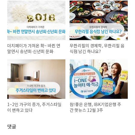
더치페이가 가져온 확~ 바뀐 연
무한리필의 경제학, 무한리필 음
말연시 송년회∙신년회 문화
식점 남긴 하나요?
1~2인 가구의 증가, 주거스타일
참!좋은 은행, IBK기업은행 주
이 변하고 있다
간 핫뉴스 12월 3주
댓글