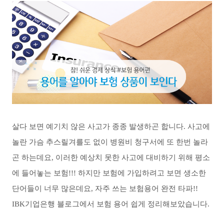
살다 보면 예기치 않은 사고가 종종 발생하곤 합니다
.
사고에
놀란 가슴 추스릴겨를도 없이 병원비 청구서에 또 한번 놀라
곤 하는데요
,
이러한 예상치 못한 사고에 대비하기 위해 평소
에 들어놓는 보험
!!!
하지만 보험에 가입하려고 보면 생소한
단어들이 너무 많은데요
,
자주 쓰는 보험용어 완전 타파
!!
IBK
기업은행 블로그에서 보험 용어 쉽게 정리해보았습니다
.