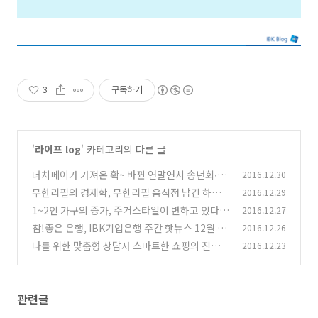
3
구독하기
'
라이프 log
' 카테고리의 다른 글
더치페이가 가져온 확~ 바뀐 연말연시 송년회∙신
2016.12.30
년회 문화
무한리필의 경제학, 무한리필 음식점 남긴 하나
2016.12.29
(0)
요?
1~2인 가구의 증가, 주거스타일이 변하고 있다
2016.12.27
(0)
참!좋은 은행, IBK기업은행 주간 핫뉴스 12월 3
2016.12.26
(0)
주
나를 위한 맞춤형 상담사 스마트한 쇼핑의 진화
2016.12.23
(0)
챗봇(Chatbot)
(0)
관련글