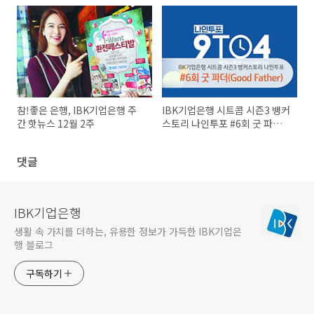
참!좋은 은행, IBK기업은행 주
IBK기업은행 시트콤 시즌3 뱅커
간 핫뉴스 12월 2주
스토리 나인투포 #6회 굿 파더
(Good Father)
댓글
IBK기업은행
생활 속 가치를 더하는, 유용한 정보가 가득한 IBK기업은
행 블로그
구독하기