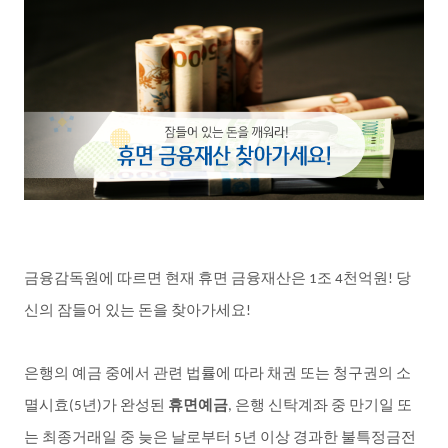
금융감독원에
따르면
현재
휴면
금융재산은
조
천억원
당
1
4
!
신의
잠들어
있는
돈을
찾아가세요
!
은행의
예금
중에서
관련
법률에
따라
채권
또는
청구권의
소
멸시효
년
가
완성된
휴면예금
은행
신탁계좌
중
만기일
또
(5
)
,
는
최종거래일
중
늦은
날로부터
년
이상
경과한
불특정금전
5