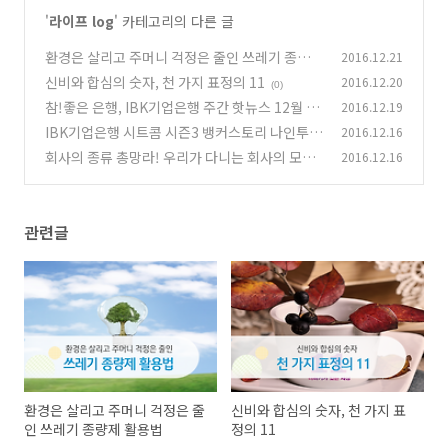
'
라이프 log
' 카테고리의 다른 글
환경은 살리고 주머니 걱정은 줄인 쓰레기 종량제
2016.12.21
활용법
신비와 합심의 숫자, 천 가지 표정의 11
2016.12.20
(0)
(0)
참!좋은 은행, IBK기업은행 주간 핫뉴스 12월 2
2016.12.19
주
IBK기업은행 시트콤 시즌3 뱅커스토리 나인투포
2016.12.16
(0)
#6회 굿 파더(Good Father)
회사의 종류 총망라! 우리가 다니는 회사의 모든
2016.12.16
(0)
것
(0)
관련글
환경은 살리고 주머니 걱정은 줄
신비와 합심의 숫자, 천 가지 표
인 쓰레기 종량제 활용법
정의 11