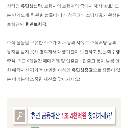
신탁인
휴면성신탁
보험사의
보험계약
중에서
해지
실효
또
,
(
)
는
만기도래
후
관련
법률에
따라
청구권의
소명시효가
완성된
보험금인
휴면보험금
,
주식
실물을
보유한
주주가
이사
등의
사유로
주식배당
등의
통지를
받지
못해
명의개서
대행기관이
보관하고
있는
미수령
주식
최근
개월간
매매거래
및
입출금ᆞ입출고
등이
발생
안
,
6
한
예탁자산
평가액
만원
이하인
휴면성증권
으로
잠들어
있
10
는
여러분의
소중한
재산을
찾아가세요
!