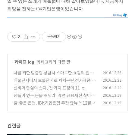
일
수
있는
쓰레기
배출법에
대해
알아보았습니다
지금까지
.
희망을
전하는
기업은행이었습니다
IBK
.
2
구독하기
'
라이프 log
' 카테고리의 다른 글
나를 위한 맞춤형 상담사 스마트한 쇼핑의 진화
2016.12.23
챗봇(Chatbot)
애물단지에서 보물단지로 처치곤란 전자제품 돈
2016.12.22
(0)
받고 판매하자
신비와 합심의 숫자, 천 가지 표정의 11
2016.12.20
(0)
(0)
잠들어 있는 돈을 깨워라! 휴면 금융재산 찾아가
2016.12.19
세요!
참!좋은 은행, IBK기업은행 주간 핫뉴스 12월 2
2016.12.19
(0)
주
(0)
관련글