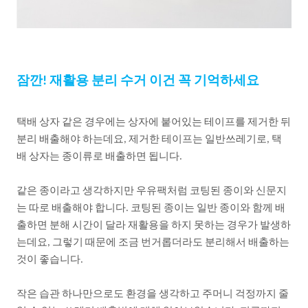
잠깐
재활용
분리
수거
이건
꼭
기억하세요
!
택배
상자
같은
경우에는
상자에
붙어있는
테이프를
제거한
뒤
분리
배출해야
하는데요
제거한
테이프는
일반쓰레기로
택
,
,
배
상자는
종이류로
배출하면
됩니다
.
같은
종이라고
생각하지만
우유팩처럼
코팅된
종이와
신문지
는
따로
배출해야
합니다
코팅된
종이는
일반
종이와
함께
배
.
출하면
분해
시간이
달라
재활용을
하지
못하는
경우가
발생하
는데요
그렇기
때문에
조금
번거롭더라도
분리해서
배출하는
,
것이
좋습니다
.
작은
습관
하나만으로도
환경을
생각하고
주머니
걱정까지
줄