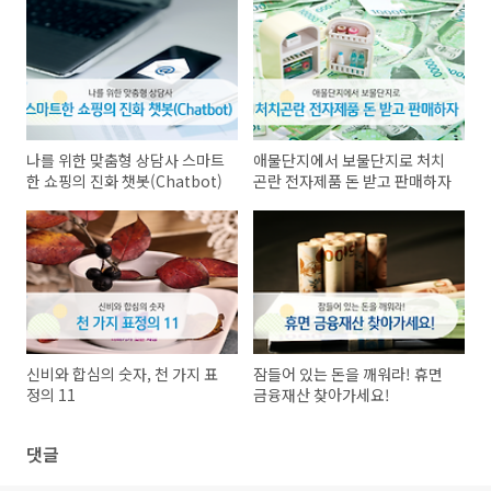
나를 위한 맞춤형 상담사 스마트
애물단지에서 보물단지로 처치
한 쇼핑의 진화 챗봇(Chatbot)
곤란 전자제품 돈 받고 판매하자
신비와 합심의 숫자, 천 가지 표
잠들어 있는 돈을 깨워라! 휴면
정의 11
금융재산 찾아가세요!
댓글