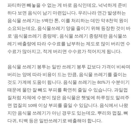
파티하면
빼놓을
수
없는
게
바로
음식인데요
넉넉하게
준비
,
하다
보면
음식이
남기
마련입니다
우리나라
연간
발생하는
.
음식물
쓰레기는
백만
톤
이를
처리하는
데만
약
천억
원이
5
,
8
소요되는데요
음식물쓰레기
양을
줄이기
위해
등장한
것이
바
,
로
음식물쓰레기
종량제
음식물
쓰레기
종량제란
음식물쓰
'
',
레기
배출량에
따라
수수료를
납부하는
제도로
많이
버리면
수
수료가
많아지고
적게
버리면
수수료가
적어지게
됩니다
,
.
음식물
쓰레기
봉투는
일반
쓰레기
봉투
값보다
가격이
비싸며
버리는
양에
따라
비용이
드는
만큼
음식물
쓰레기를
줄이는
,
것도
가계에
도움이
됩니다
음식물
쓰레기는
가
수분이기
.
80%
때문에
물만
잘
빼도
부피를
확연히
줄일
수
있습니다
과일껍
.
질처럼
자체에
수분이
많은
음식물은
햇빛에
하루정도
말려주
면
껍질의
배
이상
부피를
줄일
수
있답니다
음식에서
나왔
10
.
지만
음식물
쓰레기가
아닌
경우도
있는데요
뿌리와
껍질
뼈
,
,
다귀
티백
등은
일반쓰레기로
배출해야
합니다
,
.