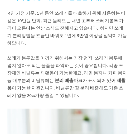
인
가정
기준
년
동안
쓰레기를
배출하기
위해
사용하는
비
4
, 1
용은
만원
안팎
최근
들려오는
내년
초부터
쓰레기봉투
가
10
,
격이
오른다는
인상
소식도
전해지고
있습니다
하지만
쓰레
.
기
분리방법을
조금만
바꿔도
년에
만원
이상을
절약이
가능
1
5
하답니다
.
쓰레기
봉투값을
아끼기
위해서는
가장
먼저
쓰레기
봉투에
,
넣지
않아도
되는
물품을
파악하는
것이
중요합니다
각종
포
.
장재인
비닐류는
재활용이
가능한데요
라면
봉지나
커피
봉지
,
등
대부분의
비닐류에는
분리
배출마크
가
표시되어
있어
재활
용
이
가능한
자원입니다
비닐류만
잘
분리
배출해도
기존
쓰
.
레기
양을
가량
줄일
수
있답니다
20%
.