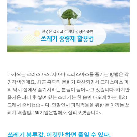
다가오는
크리스마스
저마다
크리스마스를
즐기는
방법은
각
,
양각색인데요
최근
홈파티
문화가
확산되면서
크리스마스
파
,
티
역시
집에서
즐기시려는
분들이
늘어나고
있습니다
하지만
.
즐거운
파티
후
쌓여
있는
쓰레기는
한
숨만
나오게
하는데요
!
그래서
준비했습니다
연말연시
파티족들을
위한
돈
아끼는
쓰
.
레기
배출법
기업은행에서
살펴보겠습니다
, IBK
.
쓰레기
봉투값
이것만
하면
줄일
수
있다
,
.