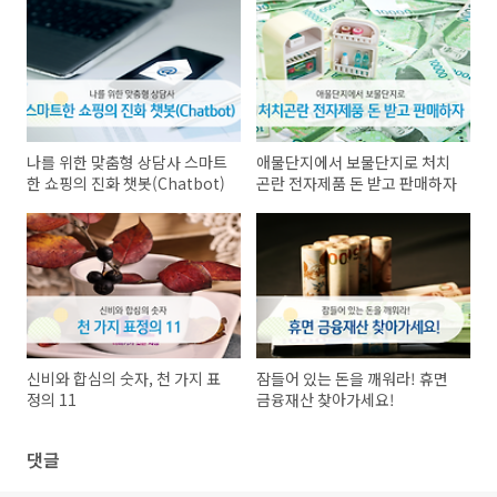
나를 위한 맞춤형 상담사 스마트
애물단지에서 보물단지로 처치
한 쇼핑의 진화 챗봇(Chatbot)
곤란 전자제품 돈 받고 판매하자
신비와 합심의 숫자, 천 가지 표
잠들어 있는 돈을 깨워라! 휴면
정의 11
금융재산 찾아가세요!
댓글