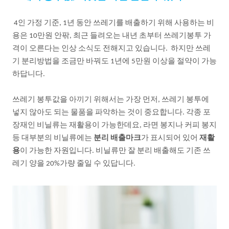
인
가정
기준
년
동안
쓰레기를
배출하기
위해
사용하는
비
4
, 1
용은
만원
안팎
최근
들려오는
내년
초부터
쓰레기봉투
가
10
,
격이
오른다는
인상
소식도
전해지고
있습니다
하지만
쓰레
.
기
분리방법을
조금만
바꿔도
년에
만원
이상을
절약이
가능
1
5
하답니다
.
쓰레기
봉투값을
아끼기
위해서는
가장
먼저
쓰레기
봉투에
,
넣지
않아도
되는
물품을
파악하는
것이
중요합니다
각종
포
.
장재인
비닐류는
재활용이
가능한데요
라면
봉지나
커피
봉지
,
등
대부분의
비닐류에는
분리
배출마크
가
표시되어
있어
재활
용
이
가능한
자원입니다
비닐류만
잘
분리
배출해도
기존
쓰
.
레기
양을
가량
줄일
수
있답니다
20%
.