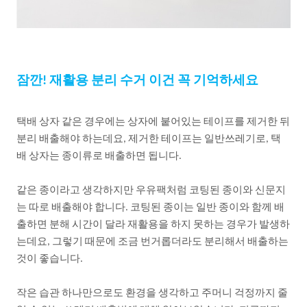
잠깐
재활용
분리
수거
이건
꼭
기억하세요
!
택배
상자
같은
경우에는
상자에
붙어있는
테이프를
제거한
뒤
분리
배출해야
하는데요
제거한
테이프는
일반쓰레기로
택
,
,
배
상자는
종이류로
배출하면
됩니다
.
같은
종이라고
생각하지만
우유팩처럼
코팅된
종이와
신문지
는
따로
배출해야
합니다
코팅된
종이는
일반
종이와
함께
배
.
출하면
분해
시간이
달라
재활용을
하지
못하는
경우가
발생하
는데요
그렇기
때문에
조금
번거롭더라도
분리해서
배출하는
,
것이
좋습니다
.
작은
습관
하나만으로도
환경을
생각하고
주머니
걱정까지
줄