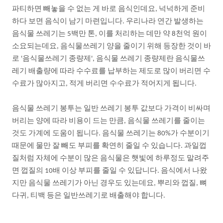
파티하면
빼놓을
수
없는
게
바로
음식인데요
넉넉하게
준비
,
하다
보면
음식이
남기
마련입니다
우리나라
연간
발생하는
.
음식물
쓰레기는
백만
톤
이를
처리하는
데만
약
천억
원이
5
,
8
소요되는데요
음식물쓰레기
양을
줄이기
위해
등장한
것이
바
,
로
음식물쓰레기
종량제
음식물
쓰레기
종량제란
음식물쓰
'
',
레기
배출량에
따라
수수료를
납부하는
제도로
많이
버리면
수
수료가
많아지고
적게
버리면
수수료가
적어지게
됩니다
,
.
음식물
쓰레기
봉투는
일반
쓰레기
봉투
값보다
가격이
비싸며
버리는
양에
따라
비용이
드는
만큼
음식물
쓰레기를
줄이는
,
것도
가계에
도움이
됩니다
음식물
쓰레기는
가
수분이기
.
80%
때문에
물만
잘
빼도
부피를
확연히
줄일
수
있습니다
과일껍
.
질처럼
자체에
수분이
많은
음식물은
햇빛에
하루정도
말려주
면
껍질의
배
이상
부피를
줄일
수
있답니다
음식에서
나왔
10
.
지만
음식물
쓰레기가
아닌
경우도
있는데요
뿌리와
껍질
뼈
,
,
다귀
티백
등은
일반쓰레기로
배출해야
합니다
,
.