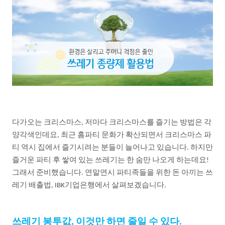
다가오는
크리스마스
저마다
크리스마스를
즐기는
방법은
각
,
양각색인데요
최근
홈파티
문화가
확산되면서
크리스마스
파
,
티
역시
집에서
즐기시려는
분들이
늘어나고
있습니다
하지만
.
즐거운
파티
후
쌓여
있는
쓰레기는
한
숨만
나오게
하는데요
!
그래서
준비했습니다
연말연시
파티족들을
위한
돈
아끼는
쓰
.
레기
배출법
기업은행에서
살펴보겠습니다
, IBK
.
쓰레기
봉투값
이것만
하면
줄일
수
있다
,
.