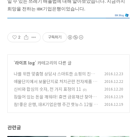
일
수
있는
쓰레기
배출법에
대해
알아보았습니다
지금까지
.
희망을
전하는
기업은행이었습니다
IBK
.
2
구독하기
'
라이프 log
' 카테고리의 다른 글
나를 위한 맞춤형 상담사 스마트한 쇼핑의 진화
2016.12.23
챗봇(Chatbot)
애물단지에서 보물단지로 처치곤란 전자제품 돈
2016.12.22
(0)
받고 판매하자
신비와 합심의 숫자, 천 가지 표정의 11
2016.12.20
(0)
(0)
잠들어 있는 돈을 깨워라! 휴면 금융재산 찾아가
2016.12.19
세요!
참!좋은 은행, IBK기업은행 주간 핫뉴스 12월 2
2016.12.19
(0)
주
(0)
관련글