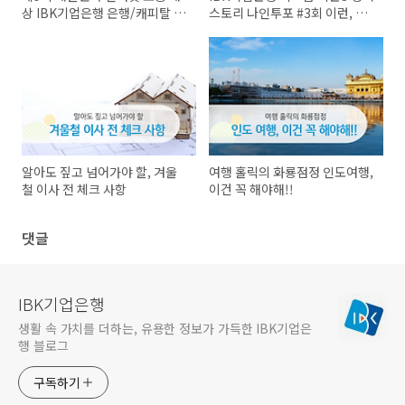
상 IBK기업은행 은행/캐피탈 부
스토리 나인투포 #3회 이런, 시
문 대상 수상
재!
알아도 짚고 넘어가야 할, 겨울
여행 홀릭의 화룡점정 인도여행,
철 이사 전 체크 사항
이건 꼭 해야해!!
댓글
IBK기업은행
생활 속 가치를 더하는, 유용한 정보가 가득한 IBK기업은
행 블로그
구독하기