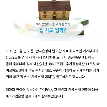
2016
년
6
월 말 기준
,
한국은행이 발표한 자료에 따르면 가계부채가
1,257
조를 넘어 서며 사상 최대치를 또 다시 갱신했습니다
.
이는
올해 우리나라 정부 예산
(
예산
386.7
조원
+
추가경졍예산
11
조원
)
과
비교해도
3
배가 넘는 수치인데요
,
꾸준히 상승하는 가계부채를 잡기
위해 최근 정부는
'
가계부채 대책
'
을 발표하기도 했습니다
.
해마다 연이어 상승하는 가계부채
,
그 원인과 가계부채 현황에 대해
IBK
기업은행 블로그에서 살펴보겠습니다
.