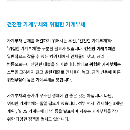
건전한 가계부채와 위험한 가계부채
가계부채 문제를 해결하기 위해서는 우선
, '
건전한 가계부채
'
와
'
위험한 가계부채
'
를 구분할 필요가 있습니다
.
건전한 가계부채
란
일반적으로 갚을 수 있는 범위 내에서 연체율이 낮고
,
금리
변동으로부터 안전한 대출을 의미합니다
.
반대로
위험한 가계부채
는
소득을 고려하지 않고 빌린 대출로 연체율이 높고
,
금리 변동에 따른
위험부담이 높은 가계부채를 뜻합니다
.
가계부채의 증가가 무조건 경제에 안 좋은 것은 아닙니다
.
다만
,
위험한 가계부채는 줄일 필요가 있습니다
.
정부 역시
'
경제혁신
3
개년
계획
', '8
∙
25
가계부채 대책
'
등을 발표하며 치솟는 가계부채를 잡기
위한 다양한 정책을 펼치고 있습니다
.