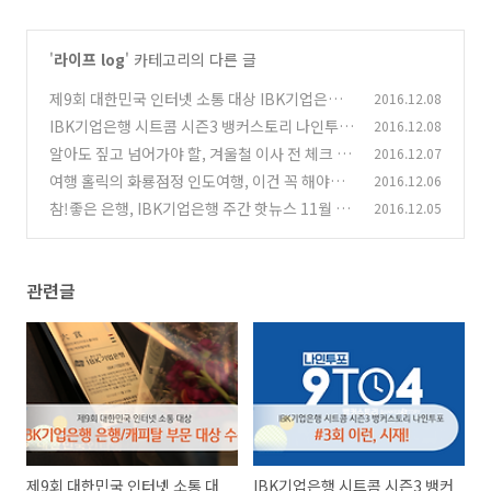
'
라이프 log
' 카테고리의 다른 글
제9회 대한민국 인터넷 소통 대상 IBK기업은행
2016.12.08
은행/캐피탈 부문 대상 수상
IBK기업은행 시트콤 시즌3 뱅커스토리 나인투포
2016.12.08
(0)
#3회 이런, 시재!
알아도 짚고 넘어가야 할, 겨울철 이사 전 체크 사
2016.12.07
(0)
항
여행 홀릭의 화룡점정 인도여행, 이건 꼭 해야
2016.12.06
(0)
해!!
참!좋은 은행, IBK기업은행 주간 핫뉴스 11월 5
2016.12.05
(0)
주
(0)
관련글
제9회 대한민국 인터넷 소통 대
IBK기업은행 시트콤 시즌3 뱅커