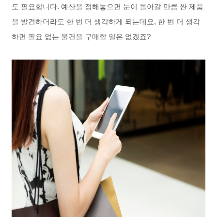
도
필요합니다
.
예산을
정해놓으면
눈이
돌아갈 만큼
싼
제품
을 발견하더라도
한
번
더
생각하게
되는데요
,
한
번
더
생각
하면
필요
없는
물건을
구매할
일은
없겠죠
?