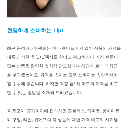
현명하게
소비하는
Tip!
최근
공정거래위원회는
한
대형마트에서
일부
상품의
가격을
대폭
인상한
후
'1+1'
행사를
한다고
광고하거나
가격
변동이
없는
상품을
할인한
것처럼
광고했다며
해당
마트에
과징금
을
부과했는데요
,
가격을
속이는
경우
소비자는
속수무책이
될
수밖에
없습니다
.
하지만
걱정
끝
!
각
마트의
가격을
비교
할
수
있는
방법을
소
개해 드리겠습니다
.
'
마트모아
'
홈페이지에
접속하면
홈플러스
,
이마트
,
롯데마트
와
쿠팡
,
티몬
,
위메프의
각
상품에
대한
가격
비교와
시기별