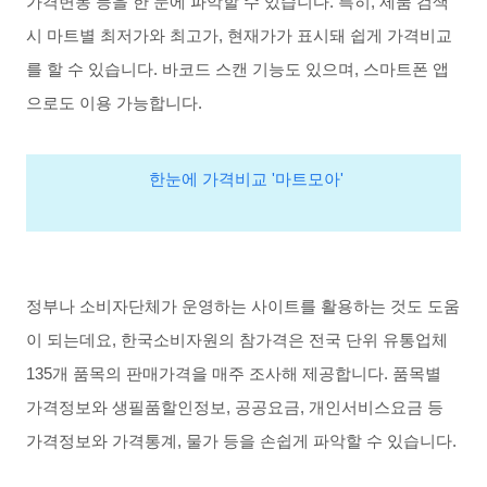
가격변동
등을
한
눈에
파악할
수
있습니다
.
특히
,
제품
검색
시
마트별
최저가와
최고가
,
현재가가
표시돼
쉽게
가격비교
를
할
수
있습니다
.
바코드
스캔
기능도
있으며,
스마트폰
앱
으로도
이용
가능합니다
.
한눈에 가격비교 '마트모아'
정부나
소비자단체가
운영하는
사이트를
활용하는
것도
도움
이
되는데요
,
한국소비자원의
참가격은
전국
단위
유통업체
135
개
품목의
판매가격을
매주
조사해
제공합니다
.
품목별
가격정보와
생필품할인정보
,
공공요금
,
개인서비스요금
등
가격정보와
가격통계
,
물가
등을
손쉽게
파악할
수
있습니다
.