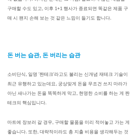
구매할
수도
있고
,
이후
1+1
행사가
종료되면
똑같은 제품 구
매 시
왠지
손해
보는
것
같은
느낌이
들기도
합니다
.
돈
버는
습관
,
돈
버리는
습관
소비단식
,
일명
'
짠테크
'
라고도
불리는
신개념
재테크
기술이
최근
유행하고
있는데요
,
궁상맞게
돈을
무조건
쓰지
마라가
아닌
새나가는
돈을
똑똑하게
막고
,
현명한
소비를
하는
게
짠
테크의
핵심입니다
.
마트에
장보러
갈
경우
,
구매할
물품을
미리
적어놓고
가는
게
좋습니다
.
또한
,
대략적이라도
총
지출
비용을
생각해두는
것