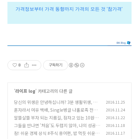
가격정보부터 가격 동향까지 가격의 모든 것 '참가격'
8
구독하기
'
라이프 log
' 카테고리의 다른 글
당신의 위생은 안녕하십니까? 3분 생활위생, 세
2016.11.25
균올킬법
혼자라서 여유 백배, Single벙글 나홀로족 전성
2016.11.24
(0)
시대
알뜰살뜰 부자 되는 지름길, 잠자고 있는 10원을
2016.11.22
(0)
깨워라
그들을 만나면 '처음'도 두렵지 않아, 나의 성공
2016.11.18
(0)
파트너 '멘토링'
참! 쉬운 경제 상식 #주식 용어편, 밥 먹듯 쉬운 주
2016.11.17
(0)