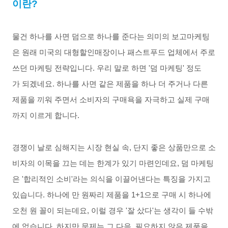
이란
?
물건
하나를
사면
덤으로
하나를
준다는
의미의
보고마케팅
은
원래
미국의
대형할인매장이나
패스트푸드
업체에서
주로
쓰던
마케팅
전략입니다
.
우리
말로
하면
'
덤
마케팅
' 정도
가
되겠네요
.
하나를
사면
같은
제품을
하나
더
주거나
다른
제품을
끼워
주면서
소비자의
구매욕을
자극하고
실제
구매
까지
이르게
합니다
.
경쟁이
날로
심해지는
시장
현실
속
,
단지
좋은
상품만으로
소
비자의
이목을
끄는
데는
한계가
있기
마련인데요
,
덤
마케팅
은
'
합리적인
소비
'
라는
의식을
이끌어낸다는
특징을
가지고
있습니다
.
하나에
만
원짜리
제품을
1+1
으로
구매
시
하나에
오천
원
꼴이
되는데요
,
이럴
경우
'
잘
샀다
'
는
생각이
들
수밖
에
없습니다
.
하지만
문제는
그
다음
,
필요하지
않은
제품을