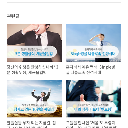
식 용어
(0)
관련글
당신의 위생은 안녕하십니까? 3
혼자라서 여유 백배, Single벙
분 생활위생, 세균올킬법
글 나홀로족 전성시대
알뜰살뜰 부자 되는 지름길, 잠
그들을 만나면 '처음'도 두렵지