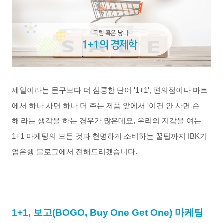
세일이라는
문구보다
더
심쿵한
단어
'1+1',
편의점이나
마트
에서
하나
사면
하나
더
주는
제품
앞에서
'
이건
안
사면
손
해
'
라는
생각을
하는
경우가
많은데요
,
우리의
지갑을
여는
1+1
마케팅의
모든
것과
현명하게
소비하는
꿀팁까지
IBK
기
업은행
블로그에서
전해드리겠습니다
.
1+1,
보고
(BOGO, Buy One Get One)
마케팅