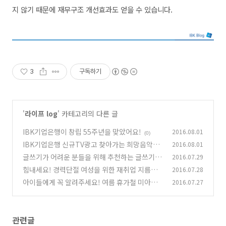
지 않기 때문에 재무구조 개선효과도 얻을 수 있습니다.
3
구독하기
'
라이프 log
' 카테고리의 다른 글
IBK기업은행이 창립 55주년을 맞았어요!
2016.08.01
(0)
IBK기업은행 신규TV광고 찾아가는 희망음악회
2016.08.01
- '마지막악장, 앙코르'
글쓰기가 어려운 분들을 위해 추천하는 글쓰기 방
2016.07.29
(0)
법
힘내세요! 경력단절 여성을 위한 재취업 지름길
2016.07.28
(0)
아이들에게 꼭 알려주세요! 여름 휴가철 미아방
2016.07.27
(0)
지 정보
(0)
관련글