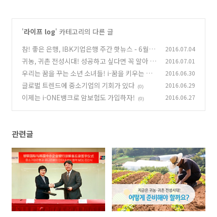
'
라이프 log
' 카테고리의 다른 글
참! 좋은 은행, IBK기업은행 주간 핫뉴스 - 6월 5
2016.07.04
주
귀농, 귀촌 전성시대! 성공하고 싶다면 꼭 알아 두
2016.07.01
(0)
세요.
우리는 꿈을 꾸는 소년 소녀들! i-꿈을 키우는 적
2016.06.30
(0)
금
글로벌 트렌드에 중소기업의 기회가 있다
2016.06.29
(0)
(0)
이제는 i-ONE뱅크로 암보험도 가입하자!
2016.06.27
(0)
관련글