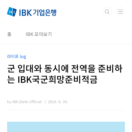
본문 바로가기
홈
IBK 모아보기
라이프 log
군 입대와 동시에 전역을 준비하
는 IBK국군희망준비적금
by IBK.Bank.Official
2016. 6. 30.