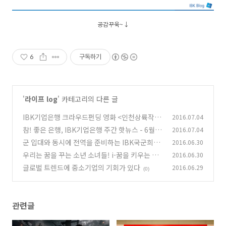
공감꾸욱~
↓
6
구독하기
'
라이프 log
' 카테고리의 다른 글
IBK기업은행 크라우드펀딩 영화 <인천상륙작전
2016.07.04
> 개봉
참! 좋은 은행, IBK기업은행 주간 핫뉴스 - 6월 5
2016.07.04
(0)
주
군 입대와 동시에 전역을 준비하는 IBK국군희망
2016.06.30
(0)
준비적금
우리는 꿈을 꾸는 소년 소녀들! i-꿈을 키우는 적
2016.06.30
(12)
금
글로벌 트렌드에 중소기업의 기회가 있다
2016.06.29
(0)
(0)
관련글