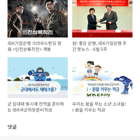
IBK기업은행 크라우드펀딩 영
참! 좋은 은행, IBK기업은행 주
화 <인천상륙작전> 개봉
간 핫뉴스 - 6월 5주
군 입대와 동시에 전역을 준비하
우리는 꿈을 꾸는 소년 소녀들!
는 IBK국군희망준비적금
i-꿈을 키우는 적금
댓글