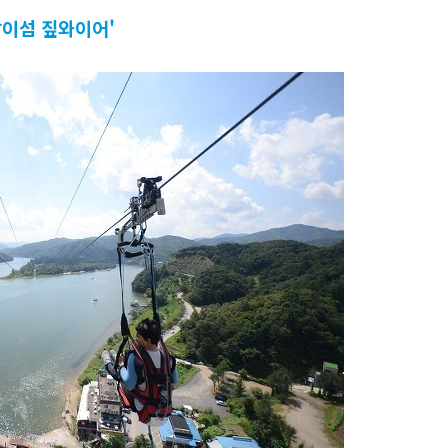
'남이섬 짚와이어'