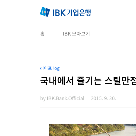
본문 바로가기
홈
IBK 모아보기
라이프 log
국내에서 즐기는 스릴만점 
by IBK.Bank.Official
2015. 9. 30.