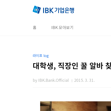
본문 바로가기
홈
IBK 모아보기
라이프 log
대학생, 직장인 꿀 알바 
by IBK.Bank.Official
2015. 3. 31.