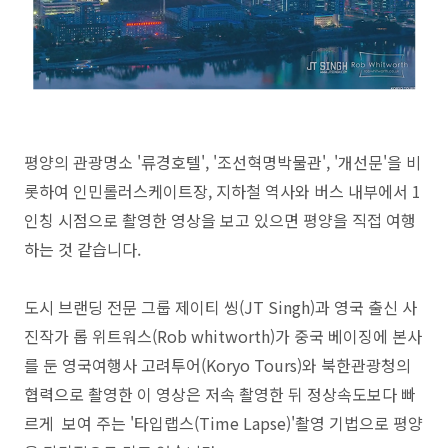
평양의 관광명소 '류경호텔', '조선혁명박물관', '개선문'을 비
롯하여 인민롤러스케이트장, 지하철 역사와 버스 내부에서 1
인칭 시점으로 촬영한 영상을 보고 있으면 평양을 직접 여행
하는 것 같습니다.
도시 브랜딩 전문 그룹 제이티 씽(JT Singh)과 영국 출신 사
진작가 롭 위트워스(Rob whitworth)가 중국 베이징에 본사
를 둔 영국여행사 고려투어(Koryo Tours)와 북한관광청의
협력으로 촬영한 이 영상은 저속 촬영한 뒤 정상속도보다 빠
르게 보여 주는 '타입랩스(Time Lapse)'촬영 기법으로 평양