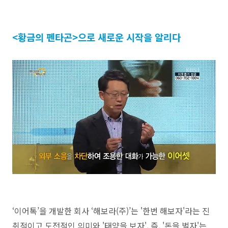
<황금의 펜타곤>으로 새로운 시작을 알리다
‘이어톡’을 개발한 회사 ‘해보라(주)’는 '한번 해보자'라는 진
취적이고 도전적인 의미와 '태양을 보자', 즉, '돈을 벌자'는