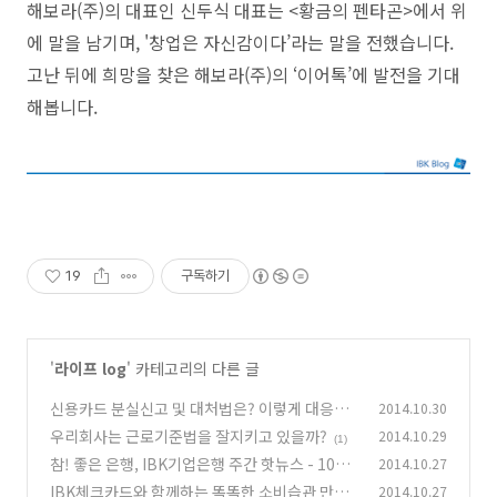
해보라(주)의 대표인 신두식 대표는 <황금의 펜타곤>에서 위
에 말을 남기며, '창업은 자신감이다’라는 말을 전했습니다.
고난 뒤에 희망을 찾은 해보라(주)의 ‘이어톡’에 발전을 기대
해봅니다.
19
구독하기
'
라이프 log
' 카테고리의 다른 글
신용카드 분실신고 및 대처법은? 이렇게 대응하
2014.10.30
세요!
우리회사는 근로기준법을 잘지키고 있을까?
2014.10.29
(0)
(1)
참! 좋은 은행, IBK기업은행 주간 핫뉴스 - 10월
2014.10.27
4주
IBK체크카드와 함께하는 똑똑한 소비습관 만들
2014.10.27
(0)