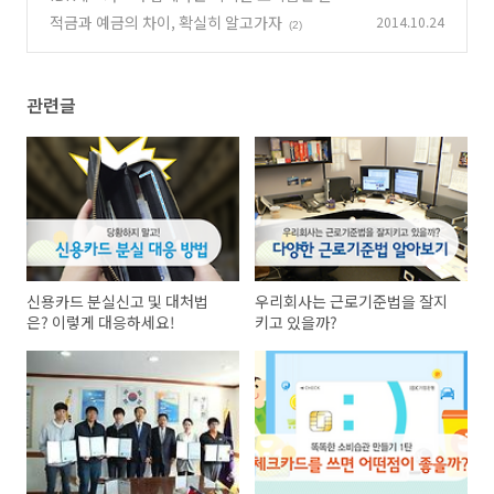
기 1탄
적금과 예금의 차이, 확실히 알고가자
2014.10.24
(0)
(2)
관련글
신용카드 분실신고 및 대처법
우리회사는 근로기준법을 잘지
은? 이렇게 대응하세요!
키고 있을까?