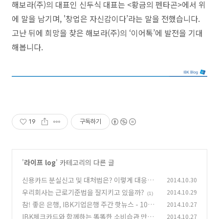
해보라(주)의 대표인 신두식 대표는 <황금의 펜타곤>에서 위
에 말을 남기며, '창업은 자신감이다’라는 말을 전했습니다.
고난 뒤에 희망을 찾은 해보라(주)의 ‘이어톡’에 발전을 기대
해봅니다.
19
구독하기
'
라이프 log
' 카테고리의 다른 글
신용카드 분실신고 및 대처법은? 이렇게 대응하
2014.10.30
세요!
우리회사는 근로기준법을 잘지키고 있을까?
2014.10.29
(0)
(1)
참! 좋은 은행, IBK기업은행 주간 핫뉴스 - 10월
2014.10.27
4주
IBK체크카드와 함께하는 똑똑한 소비습관 만들
2014.10.27
(0)