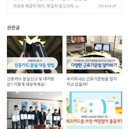
기 1탄
적금과 예금의 차이, 확실히 알고가자
2014.10.24
(0)
(2)
관련글
신용카드 분실신고 및 대처법
우리회사는 근로기준법을 잘지
은? 이렇게 대응하세요!
키고 있을까?