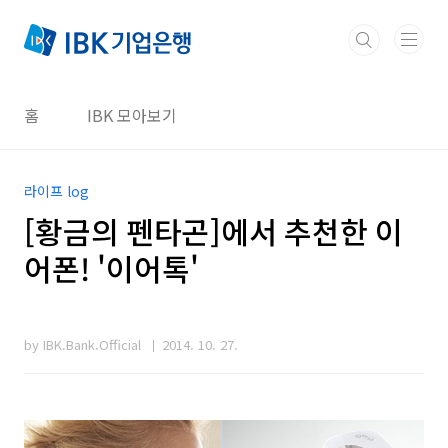
본문 바로가기
홈
IBK 모아보기
라이프 log
[황금의 펜타곤]에서 추천한 이
어폰! '이어톡'
by IBK.Bank.Official
2014. 10. 27.