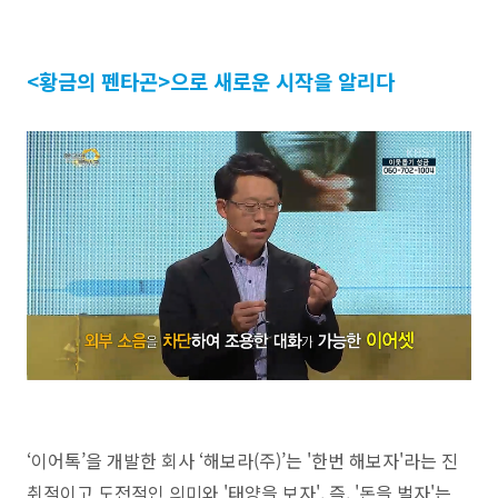
<황금의 펜타곤>으로 새로운 시작을 알리다
‘이어톡’을 개발한 회사 ‘해보라(주)’는 '한번 해보자'라는 진
취적이고 도전적인 의미와 '태양을 보자', 즉, '돈을 벌자'는