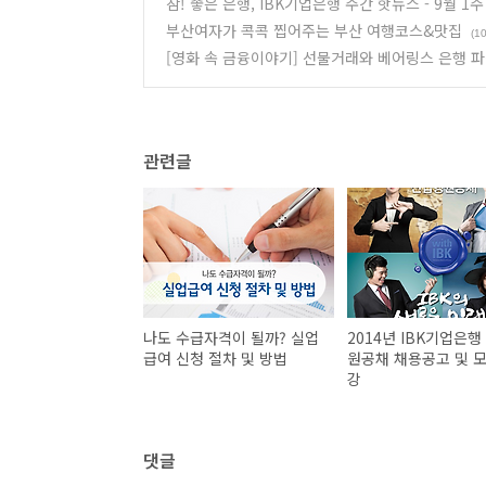
참! 좋은 은행, IBK기업은행 주간 핫뉴스 - 9월 1주
부산여자가 콕콕 찝어주는 부산 여행코스&맛집
(10
[영화 속 금융이야기] 선물거래와 베어링스 은행 파
관련글
나도 수급자격이 될까? 실업
2014년 IBK기업은행
급여 신청 절차 및 방법
원공채 채용공고 및 
강
댓글