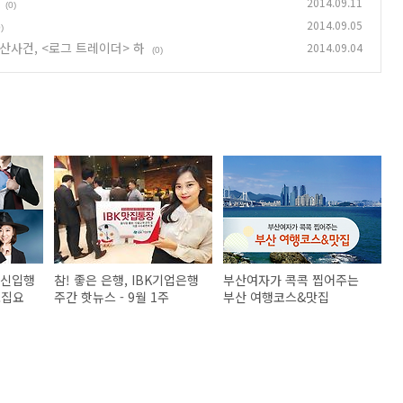
2014.09.11
(0)
2014.09.05
)
산사건, <로그 트레이더> 하
2014.09.04
(0)
 신입행
참! 좋은 은행, IBK기업은행
부산여자가 콕콕 찝어주는
모집요
주간 핫뉴스 - 9월 1주
부산 여행코스&맛집