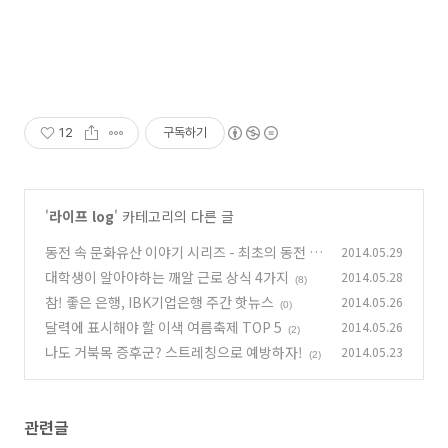
12
구독하기
'
라이프 log
' 카테고리의 다른 글
동전 속 문화유산 이야기 시리즈 - 최초의 동전 1
2014.05.29
0원
대학생이 알아야하는 깨알 근로 상식 4가지
2014.05.28
(2)
(8)
참! 좋은 은행, IBK기업은행 주간 핫뉴스
2014.05.26
(0)
달력에 표시해야 할 이색 여름축제 TOP 5
2014.05.26
(2)
나도 거북목 증후군? 스트레칭으로 예방하자!
2014.05.23
(2)
관련글