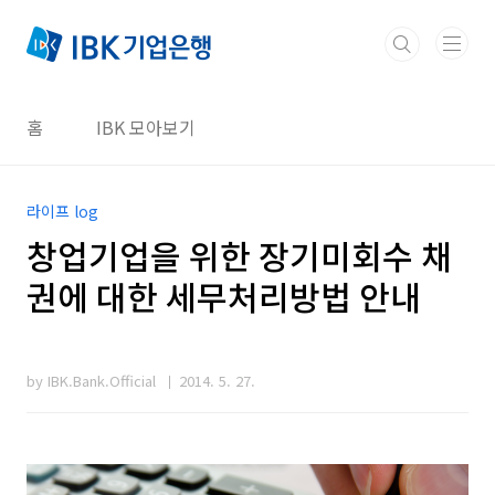
본문 바로가기
홈
IBK 모아보기
라이프 log
창업기업을 위한 장기미회수 채
권에 대한 세무처리방법 안내
by IBK.Bank.Official
2014. 5. 27.