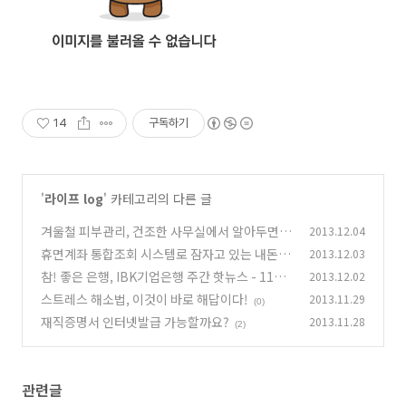
14
구독하기
'
라이프 log
' 카테고리의 다른 글
겨울철 피부관리, 건조한 사무실에서 알아두면
2013.12.04
유용한 정보!
휴면계좌 통합조회 시스템로 잠자고 있는 내돈을
2013.12.03
(0)
깨우자!
참! 좋은 은행, IBK기업은행 주간 핫뉴스 - 11월
2013.12.02
(7)
5주
스트레스 해소법, 이것이 바로 해답이다!
2013.11.29
(0)
(0)
재직증명서 인터넷발급 가능할까요?
2013.11.28
(2)
관련글