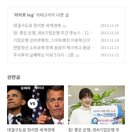
'
라이프 log
' 카테고리의 다른 글
대결구도로 정리한 세계경제
2013.11.19
(1)
참! 좋은 은행, IBK기업은행 주간 핫뉴스 - 11월
2013.11.18
3주
기업은행 인터넷뱅킹, 스마트뱅킹 이용하신다면
2013.11.14
(0)
전자금융거래 10계명 기억하세요!
연말정산 소득공제 항목 꼼꼼히 체크하고 환급받
2013.11.13
(5)
는 방법!
주식투자 실패하는 이유 5가지 - 1편
2013.11.12
(0)
(2)
관련글
대결구도로 정리한 세계경제
참! 좋은 은행, IBK기업은행 주