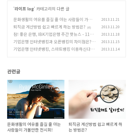
'
라이프 log
' 카테고리의 다른 글
문화생활의 여유를 즐길 줄 아는 사람들이 가볼만
2013.11.21
한 전시회!
퇴직금 계산방법 쉽고 빠르게 하는 방법은?
2013.11.20
(2)
(4)
참! 좋은 은행, IBK기업은행 주간 핫뉴스 - 11월
2013.11.18
3주
기업은행 인터넷뱅킹과 오픈뱅킹의 차이점은?
2013.11.15
(0)
기업은행 인터넷뱅킹, 스마트뱅킹 이용하신다면
2013.11.14
(2)
전자금융거래 10계명 기억하세요!
(5)
관련글
문화생활의 여유를 즐길 줄 아는
퇴직금 계산방법 쉽고 빠르게 하
사람들이 가볼만한 전시회!
는 방법은?