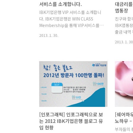
서비스를 소개합니다.
대금리를 
앱통장
IBK기업은행 VIP 서비스를 소개합니
다. IBK기업은행은 WIN CLASS
친구와 함
Membership을 통해 VIP서비스를
IBK앱통
제공하고 있습니다. WIN CLASS
출금 내역 
2013. 1. 30.
Membership 제도 안내 「WIN
장에서 평
2013. 1. 30
CLASS Membership」은 고객님들
까지 조회할
의 모든 거래내역을 종합하여 선정된
장의 보급이
고객님께 특별한 서비스를 제공하는
기업은행도 
제도로서 금융거래를 저희 은행으로
통장'을 
집중하시면 보다 많은 혜택을 누리실
종이없는 
수 있는 제도입니다. ○ 대상고객 개인
1. 'IBK
고객(개인사업자) ∙ 공공기관 ○ 대상
만 17세 
실적 ① 아래의 3개월 평균잔액, 누계
넓게! 기준
액, 건수 - 수신, 여신, 신용카드, 환전
(단위:세금
및 송금, 방카슈랑스, 급여이체, 전자
우대금리 +
금융, 거래 상품수, 거래기간, 정보제
만원까지 최
[인포그래픽] 인포그래픽으로 보
[쉐어하우
공(주소, 전화번호 등) 실적 - 본인과
이율과 수수
는 2012 IBK기업은행 블로그 유
노하우 –
가족(조부모, 부모, 자녀, 배우자, 배우
31일까지 
입 현황
부자들의 통
자 부모) 고객 실적을..
장을 앱통장