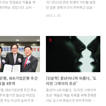
가 되는 첫걸음은 지출을 계
가? 2012년 연초 회생의 기미를 보였
 설..
관리하는 것입니다. 소비습
던 일본 경제가 다시 추락하고 있습니
리의 가장 중요한 포인트이
다. 일본이 자랑하는 굴지의 기업들이
.
2013. 1. 23.
니다. 그래서 부자가 되려면
사상 최악의 적자를 기록하며 연이어
법을 배워두면 좋은데요,
쓰러졌습니다. 일본의 실질 국내 총생
5월, 통장관리법에 대한 포스
산은 -0.9%로 다시 적자로 돌아섰습
했었습니다. (통장을 쪼개면
니다. 연간 무역 수지는 2조 5,000억
수 있다) 세상의 모든 노하우
엔으로 1990년 이래 31년 만에 마이
는 쉐어하우스에서 더 쉽고,
너스를 기록했습니다. 제2차 세계대전
콘텐츠를 재구성해서 노하우
의 폐허를 이겨낸 일본, 다시 기적을 이
주었습니다. 누구나 쉽게 따
룰 수 있을까요? 일본 경제 침몰의 위
는 통장 관리 노하우, 통장
기와 공포 2012년 11월 17일, 일본 자
지금 만나보실까요? ^^ 쉐어
민당의 아베 신조 총재는 한 연설에서
보기 :
깜짝 놀랄 발언을 했습니다.“중앙은행
oo.gl/Lm8Kd
인 일본은행(BOJ)의 윤전기를 쌩쌩 돌
 은행, IBK기업은행 주간
[인문학] 중년이니까 외롭다, '도
려 돈을 찍어내겠습니다.”이렇게 충격
 1월 4주차
리언 그레이의 초상'
적인 발언이 나오게 된 까닭은 일본 경
은행, IBK기업은행 주간 핫뉴
중년이니까 외롭다, '도리언 그레이의
제가 처한 현실 탓입니다. 대..
 4주차 활기찬 월요일 아침입
초상' 예술은 예술 자체를 위해 존재한
 한 주는 비교적 날씨가 포근
다는 오스카 와일드의 유미주의와 자
는지 IBK기업은행에도 훈훈
전적 경험이 담긴 유잉한 장편 , 이 한