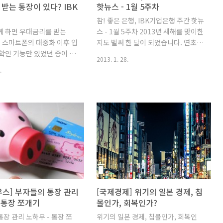
받는 통장이 있다? IBK
핫뉴스 - 1월 5주차
참! 좋은 은행, IBK기업은행 주간 핫뉴
께 하면 우대금리를 받는
스 - 1월 5주차 2013년 새해를 맞이한
장 스마트폰의 대중화 이후 입
지도 벌써 한 달이 되었습니다. 연초의
확인 기능만 있었던 종이 통
분주함으로 자칫 새해 계획했던 소망
2013. 1. 28.
생거래내역을 관리하고 환율
들을 놓치기 쉬운데요, 지난 한 달간의
.
 수 있는 스마트폰 전용 통
실천들을 돌아보고 가벼운 마음으로 2
 확산되고 있습니다. IBK
월을 맞이하는 한 주가 되었으면 좋겠
지난 2010년 1월 'IBK앱
습니다. 자, 그럼 1월의 마지막 핫뉴스
출시했는데요, 금융권 최초의
를 알려드리겠습니다. 핫뉴스 1. IBK
친화경 통장이기도 합니다.
기업은행 '2013년 전국 영업점장회의'
앱통장'이 달라졌다?? 1) 기존
개최 IBK기업으냉은 지난 25일 충주
이상에서 만 14세이상으로 폭
연수원에서 '2013년 전국 영업점회
 금액 100만원 이하 : 3%
의'를 열고 경영전략을 공유했습니다.
공제전 연%P) (+거래심화
이날 행사에서 조준희 행장은 "어떤 어
 고객추천 우대금리 : 100
려움도 뚫고 나간다는 '봉산개도 우수
대 4.6%P) 2) 현재 우대
가교(逢山開道 遇水架橋)'의 정신으
스] 부자들의 통장 관리
[국제경제] 위기의 일본 경제, 침
료 면제가 2013년 12월
로 장기 저성장, 저금리 상황을 극복해
 통장 쪼개기
몰인가, 회복인가?
1년 연장! 3) 기존의 종이통
나가자고 했습니다. IBK기업은행은
장 관리 노하우 - 통장 쪼
위기의 일본 경제, 침몰인가, 회복인
을 전환 가능 4) 자신만의
2013년을 '금융소비자보호 혁..