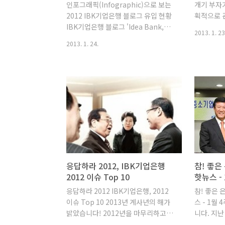
인포그래픽(Infographic)으로 보는
개기 부자
통장 표지를
2012 IBK기업은행 블로그 유입 현황
획적으로 
IBK기업은행 블로그 'Idea Bank,
관은 돈관
2013. 1. 23
IBK'에 2012년 한 해 동안 100만명이
기 때문입
2013. 1. 24.
훨씬 넘는 분들이 방문해주셨습니다.
통장 관리
이를 기념하기 위해 지난 12월에 진행
2012년 
했던 이벤트 '100만 Day를 맞춰라'에
팅을 발행
는 1만에 가까운 참여가 있었고, 약
부자가 될 
1,300여건의 페이스북 '좋아요'가 발
를 알려주
생할만큼 많은 응원을 받기도 했습니
재미있게 
다. 이처럼 많은 관심과 사랑을 받았던
로 등록해
IBK기업은행 블로그, 2012년 한 해 동
라할 수 있
안 100만이 넘는 분들은 과연 어떤 경
쪼개기!! 
로를 통해 방문을 하셨을까요? 한 눈에
하우스 원문
볼 수 있도록 인포그래픽으로 만들어
http://g
응답하라 2012, IBK기업은행
참! 좋은
보았습니다. IBK기업은행 블로그는 네
2012 이슈 Top 10
핫뉴스 -
이버 검색을 통한 방문이 가장 많은데
응답하라 2012 IBK기업은행, 2012
참! 좋은 
요, 은행권의 특성상 온라인뱅킹을 사
이슈 Top 10 2013년 계사년의 해가
스 - 1월
용하는 ..
밝았습니다! 2012년을 마무리하고
니다. 지난
2013년 계획은 잘 세우셨나요? 2013
해서 그랬