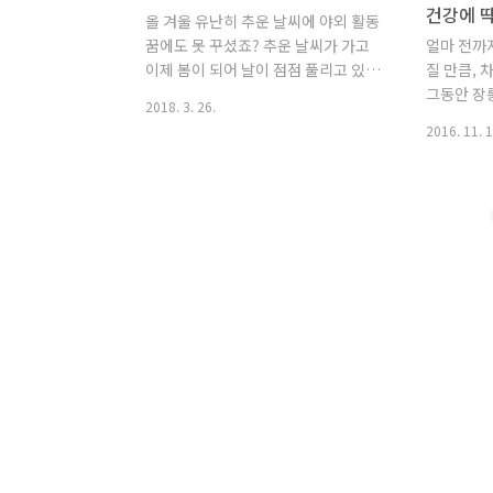
건강에 딱
올 겨울 유난히 추운 날씨에 야외 활동
꿈에도 못 꾸셨죠? 추운 날씨가 가고
얼마 전까
이제 봄이 되어 날이 점점 풀리고 있는
질 만큼, 
데요. 이렇게 살랑살랑 부는 봄바람에
그동안 장
2018. 3. 26.
설레는 마음도 잠시, 이맘때쯤 항상 찾
이불과 겨
2016. 11. 1
아오는 불청객이 있지요? 예전에는 황
하는데요,
사가 불청객이었지만 요즘에는 미세먼
기도 건조
지까지 합세하여 야외활동을 방해해서
경을 써야
기은센은 속상해요. 황사와 미세먼지
의 나쁜 
의 차이점부터 이에 대비하는 건강관
은 호흡기
리방법 까지 기은센과 함께 알아보세
하지만 걱정
요! 황사와 미세먼지는 어떤 차이 점이
에서 실내
있을까요? 황사와 미세먼지가 만들어
기부터 가
지는 현상에서 차이점을 보이는데요.
공기를 건
황사는 자연적으로 일어나는 흙먼지
다양한 정
고, 미세먼지는 먼지에 유해물질이 붙
마트하게 
은 오염물질입니다. 이 처럼 황사는 자
조한 집안
연현상이지만 미세먼지는 인위적으로
는 스마트
만들어진 오염물질이라는 차이점을 가
고 있습니
지고 있는데요. 그래서 똑같이 인..
기가 정화