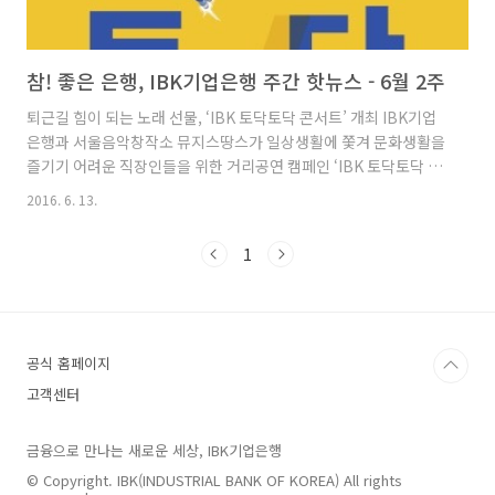
참! 좋은 은행, IBK기업은행 주간 핫뉴스 - 6월 2주
퇴근길 힘이 되는 노래 선물, ‘IBK 토닥토닥 콘서트’ 개최 IBK기업
은행과 서울음악창작소 뮤지스땅스가 일상생활에 쫓겨 문화생활을
즐기기 어려운 직장인들을 위한 거리공연 캠페인 ‘IBK 토닥토닥 콘
서트’를 개최합니다. 이번 콘서트에서는 최백호, 옥상달빛, 이한철
2016. 6. 13.
등이 참여해 따뜻한 노래 선물을 전달하는데요. 직장인을 위해 퇴근
시간에 맞춰 지하철역 인근 공터나 광장에서 주로 진행되며, 서울
1
및 수도권 7곳을 매주 1회씩 순회할 예정입니다. 한편 첫 공연은 오
는 6월 14일 한림대학교동탄성심병원 대강당에서 진행됩니다. 권
선주 IBK기업은행장, 기술력 우수기업 현장 방문 IBK기업은행 권
선주 은행장이 광주광역시 광산구에 위치한 기술력 우수기업 ㈜인
아를 방문하였습니다. 디스플레이 전문 제조기업인 ㈜인아는 지
공식 홈페이지
난..
고객센터
금융으로 만나는 새로운 세상, IBK기업은행
© Copyright. IBK(INDUSTRIAL BANK OF KOREA) All rights