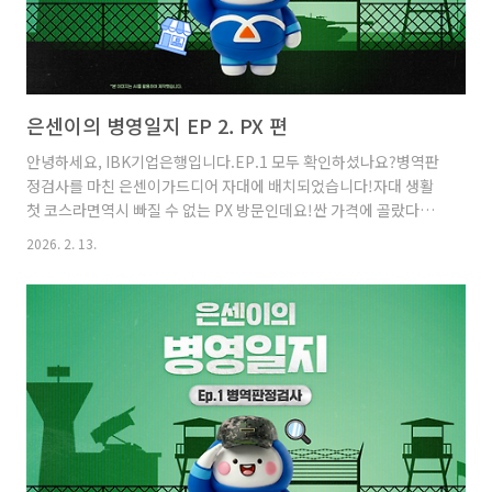
은센이의 병영일지 EP 2. PX 편
안녕하세요, IBK기업은행입니다.EP.1 모두 확인하셨나요?병역판
정검사를 마친 은센이가드디어 자대에 배치되었습니다!자대 생활
첫 코스라면역시 빠질 수 없는 PX 방문인데요!싼 가격에 골랐다고
생각했는데결제 금액을 보는 순간,은센이 눈이 동그래졌습니다😲
2026. 2. 13.
하지만 은센이가 “이것”을 통해똑똑한 소비를 했다고 하는데요!과
연 “이것”은 무엇일까요?아래 에피소드를 통해 확인해 보세요!은
센이의 병영일지 EP 2. PX 편IBK나라사랑카드 하나면 💳PX에서
도 든든하게!✔ 카드 전월 이용실적이 없어도✔ 최대 50% 청구 할
인! (20만 원 이상 결제 시 / PX·해군마트 포함)먹을 것도, 생활용
품도할인 받아 더 든든하게 챙길 수 있습니다.IBK나라사랑카드로
군 생활 속 필수 혜택까지 꼼꼼하게 챙겨보세요!IBK나라사랑카드..