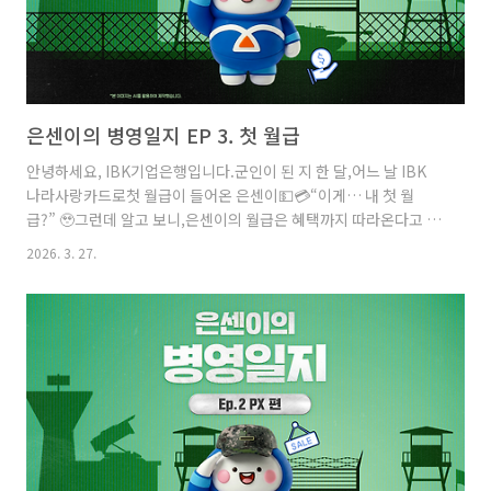
은센이의 병영일지 EP 3. 첫 월급
안녕하세요, IBK기업은행입니다.군인이 된 지 한 달,어느 날 IBK
나라사랑카드로첫 월급이 들어온 은센이💵💳“이게… 내 첫 월
급?” 🥹그런데 알고 보니,은센이의 월급은 혜택까지 따라온다고 하
는데요!자세한 내용은아래 에피소드에서 확인해 주세요.은센이의
2026. 3. 27.
병영일지 EP 3. 첫 월급은센이처럼 IBK나라사랑카드로군 급여를
받는 현역 병사라면,단순히 월급을 받는 것에서 끝나지 않습니
다!IBK나라사랑카드는군 생활에 필요한 다양한 혜택까지함께 챙
길 수 있는 카드입니다.✨IBK로 군 급여받는현역 병사를 위한 혜택
✨✔ 네이버멤버십 구독료 100% 청구할인→ IBK나라사랑카드로
결제 시월 최대 4,900원까지 전액 할인✔ 국내 공항 라운지 무료 이
용권→ 더라운지(The Lounge) 앱 등록 후연 1회 무료 이용 ..