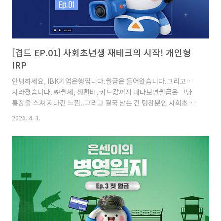
[겹드 EP.01] 사회초년생 재테크의 시작! 개인형
IRP
안녕하세요, IBK기업은행입니다.월급은 들어왔습니다.그리고…
사라졌습니다. 💸월세, 생활비, 카드값까지 내다보면월급은 그냥
통장을 스쳐 지나간 느낌..그리고 결국 남는 건 텅장뿐인 사회초년
생🥹재테크 이거 다들 어떻게 시작하는 거죠..?저만 아직 시작 못
2026. 4. 3.
한 건 아니죠🤷‍♀️이런 현실적인 금융 고민을 이야기로 담은IBK기업
은행 숏드라마 시리즈 ‘겹드’를 소개합니다.👉 IBK기업은행_겹드
_EP.1_보러가기 겹드 1화에서는사회초년생의 재테크 고민을 이
야기로 담았는데요.1화에 나오는 개인형 IRP(퇴직연금)은 무엇일
까요? 재테크의 시작, 개인형 IRP 재테크를 시작할 때 많은 사람들
이관심을 갖는 금융상품 중 하나가 바로개인형 IRP입니다.개인형
IRP는 근로자, 개인사업자 등소득이 있는 고객 모두 가입할..