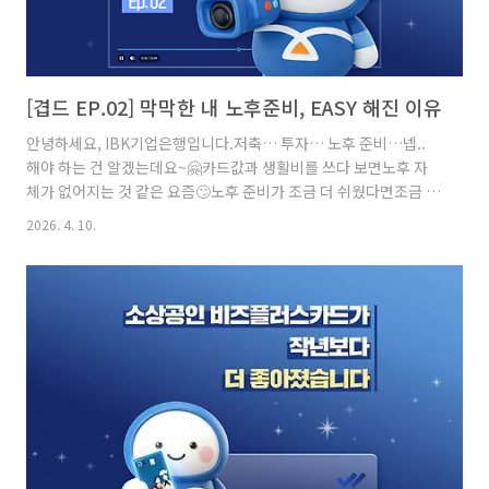
[겹드 EP.02] 막막한 내 노후준비, EASY 해진 이유
안녕하세요, IBK기업은행입니다.저축… 투자… 노후 준비…넵..
해야 하는 건 알겠는데요~🤗카드값과 생활비를 쓰다 보면노후 자
체가 없어지는 것 같은 요즘🙄노후 준비가 조금 더 쉬웠다면조금 달
랐을까요?이런 직장인의 현실적인 금융 고민을 담은IBK기업은행
2026. 4. 10.
숏드라마 시리즈 ‘겹드’를 소개합니다.👉 IBK기업은행_겹드_영상
_보러가기노후 준비가 막막했던 이 직장인들은IBK 연금Easy를 듣
자 웃음이 만개했는데요!IBK 연금Easy는 무엇일까요?딸깍 한번!
IBK 연금EasyIBK기업은행의 연금Easy는연금 진단부터 투자, 은
퇴 설계까지한 번에 확인할 수 있도록 도와주는 서비스입니다.간단
한 확인만으로도나에게 필요한 연금 준비를 살펴볼 수 있어노후 준
비를 보다 쉽게 시작할 수 있죠!또한 IBK 연금Easy는 그..