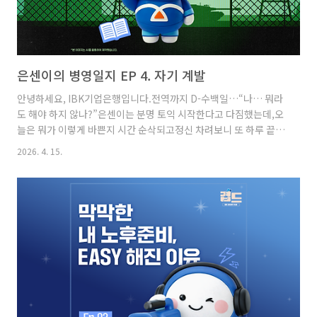
은센이의 병영일지 EP 4. 자기 계발
안녕하세요, IBK기업은행입니다.전역까지 D-수백일…“나… 뭐라
도 해야 하지 않나?”은센이는 분명 토익 시작한다고 다짐했는데,오
늘은 뭐가 이렇게 바쁜지 시간 순삭되고정신 차려보니 또 하루 끝
😅괜히 책 사기엔 돈 아깝고,시험 접수하자니 살짝 부담되고,|그렇
2026. 4. 15.
게 “다음에 해야지”만 쌓여가는 중입니다.혹시 지금, 은센이랑 똑
같은 상황이신가요?🤓마음만 먹고 끝나는 게 아니라,은센이처럼
시작하게 만들어주는 방법!IBK나라사랑카드 ‘사랑’ 서비스혜택을
소개해 드리겠습니다. 은센이의 병영일지 EP 4. 자기 계발✨군인
자기 계발 치트키!IBK나라사랑카드 ‘사랑’ 서비스✨✔ 인터넷
TOEIC 시험 접수(결제) 시2천 원 청구 할인→ 어학 점수가 필요한
취업 준비,시험 응시 부담을 조금 더 가볍게 덜어드립니다.✔ 교..