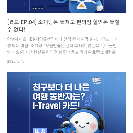
[겹드 EP.04] 소개팅은 놓쳐도 편의점 할인은 놓칠
수 없다!
안녕하세요, IBK기업은행입니다.전역 전 마지막 휴가.그리고… 인
생 최대 미션=소개팅.“오늘만큼은 절대 티 내지 않는다.”(※ 군인
인 거요)하지만 현실은 편의점 봉투만 들고 귀가 완료😇소개팅은
놓쳤지만 할인은 놓치지 않았습니다.허탈하지만.. 조금은 행복한
2026. 5. 7.
이유?IBK기업은행 숏드라마 시리즈 ‘겹드’에서는편의점에서 군인
이 할인받는 이유를 만나볼 수 있습니다.👉 IBK기업은행_겹드
_EP.04_보러가기 국내 3대 편의점 즉시 할인! IBK나라사랑카드
IBK나라사랑카드는일상에서 자주 이용하는 편의점에서실질적인
할인 혜택을 제공합니다.[국내 3대 편의점 10% 청구 할인]✔
GS25 / CU / 이마트24✔ 모든 품목 대상✔ 월 최대 10회까지 적용
[추가 즉시 할인]✔ GS25, 이마트24 주요 품목 10% ..