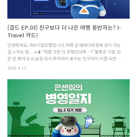
[겹드 EP.03] 친구보다 더 나은 여행 동반자는? I-
Travel 카드!
안녕하세요, IBK기업은행입니다.여행 갈 때마다우정에 금이 가는
걸 느끼는 분... ✈️🧳“여행 가면 더 친해진다며…?”불평은 기본,짐
은 안 챙겨 오고,늦잠 자서 투어까지 놓치는 친구까지.이쯤 되면 슬
슬 드는 생각.“나… 여행 메이트 잘못 고른 거 아니야?”IBK기업은
2026. 4. 17.
행 숏드라마 시리즈 ‘겹드’에서는여행과 금융이 만나는 이야기를 만
나볼 수 있습니다.👉 IBK기업은행_겹드_영상_보러가기​IBK I-
Travel 카드의 자세한 혜택을소개해 드리겠습니다!여행을 더 즐겁
게, IBK I-Travel 카드여행을 계획할 때는경비와 혜택도 중요한 요
소가 되는데요.IBK기업은행 I-Travel 카드는대한항공 마일리지 적
립을 무제한으로 제공해여행을 즐기는 분들에게 유용한 카드입니
다.[카드 혜택 - 리워드]✓ 대한항공 마..