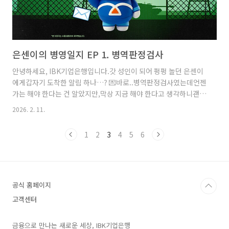
은센이의 병영일지 EP 1. 병역판정검사
안녕하세요, IBK기업은행입니다.갓 성인이 되어 펑펑 놀던 은센이
에게갑자기 도착한 알림 하나…? 💌바로..병역판정검사였는데언젠
가는 해야 한다는 건 알았지만,막상 지금 해야 한다고 생각하니괜히
복잡해 보이고 어려울 것 같아겁이 났던 은센이🥹그런데 은센이는
2026. 2. 11.
터치 몇 번이면간단하게 신청할 수 있다는 사실을알게 되었는데요!
자세한 내용은아래 에피소드에서 확인해 주세요.은센이의 병영일
1
2
3
4
5
6
지 EP 1. 병역판정검사군인에게 필요한 서비스를 모아놓은IBK군
인라운지는 금융부터 일정관리,군인 특화서비스와 군 생활 팁까지
한 곳에서 관리할 수 있습니다!※ 현역군인, 입대예정자, 전역군인
모두 이용 가능[IBK군인라운지로 병역검사 신청하기]✔ 원하는 지
역 병무청 선택 (집·학교·직장 주소지 등)✔ 검사 가능한 날짜 확인
공식 홈페이지
후 간편..
고객센터
금융으로 만나는 새로운 세상, IBK기업은행