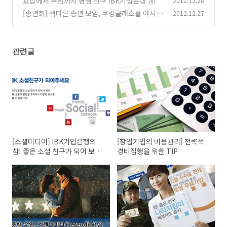
요람에서 무덤까지 평생 친구 IBK기업은행
2012.12.28
(6)
[송년회] 색다른 송년 모임, 쿠킹클래스를 아시나
2012.12.27
요?
(2)
관련글
[소셜미디어] IBK기업은행의
[창업기업의 비용관리] 전략적
참! 좋은 소셜 친구가 되어 보세
경비집행을 위한 TIP
요!