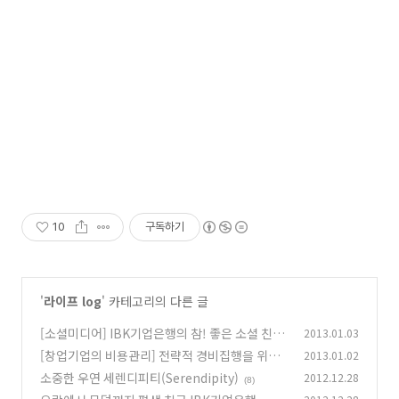
10
구독하기
'
라이프 log
' 카테고리의 다른 글
[소셜미디어] IBK기업은행의 참! 좋은 소셜 친구
2013.01.03
가 되어 보세요!
[창업기업의 비용관리] 전략적 경비집행을 위한
2013.01.02
(18)
TIP
소중한 우연 세렌디피티(Serendipity)
2012.12.28
(0)
(8)