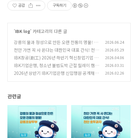
공감
구독하기
'
IBK log
' 카테고리의 다른 글
강릉의 물과 정성으로 만든 오랜 전통의 명물! 강
2026.06.24
릉초당두부
천안 가면 꼭 사 온다는 대한민국 대표 간식! 천안
2026.05.29
(0)
호두과자
IBK창공(創工) 2026년 하반기 혁신창업기업 모
2026.04.06
(0)
집
IBK기업은행, 청소년 불법도박 근절 릴레이 캠페
2026.03.31
(1)
인 동참
2026년 상반기 IBK기업은행 신입행원 공개채용
2026.02.26
(0)
(0)
관련글