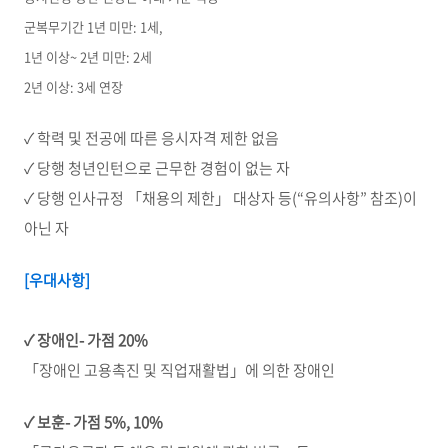
군복무기간 1년 미만: 1세,
1년 이상~ 2년 미만: 2세
2년 이상: 3세 연장
✓
학력 및 전공에 따른 응시자격 제한 없음
✓
당행 청년인턴으로 근무한 경험이 없는 자
✓
당행 인사규정 「채용의 제한」 대상자 등
(“
유의사항
”
참조
)
이
아닌 자
[우대사항]
✓
장애인
-
가점
20%
「장애인 고용촉진 및 직업재활법」에 의한 장애인
✓
보훈
-
가점
5%, 10%