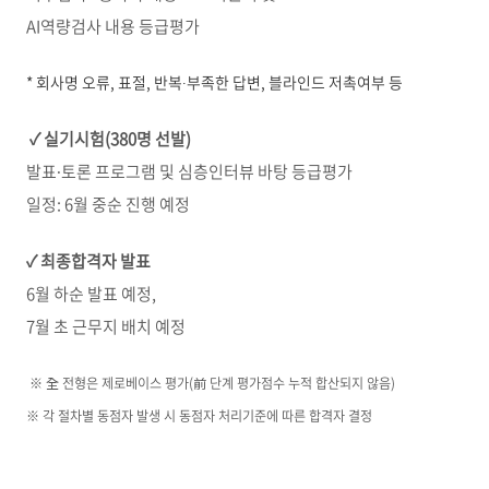
AI역량검사 내용 등급평가
* 회사명 오류, 표절, 반복∙부족한 답변, 블라인드 저촉여부 등
✓
실기시험
(380
명
선발
)
발표∙토론 프로그램 및 심층인터뷰 바탕 등급평가
일정: 6월 중순 진행 예정
✓
최종합격자
발표
6월 하순 발표 예정,
7월 초 근무지 배치 예정
※ 全 전형은 제로베이스 평가(前 단계 평가점수 누적 합산되지 않음)
※ 각 절차별 동점자 발생 시 동점자 처리기준에 따른 합격자 결정