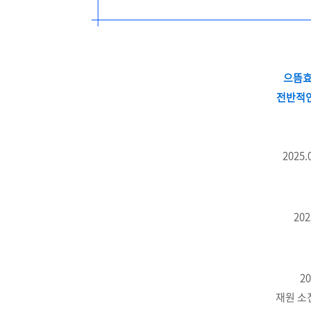
으뜸효
전반적인
2025
202
20
재원 소