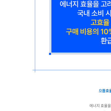
으뜸효율
에너지 효율을