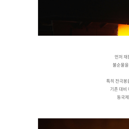
먼저 재
불순물을
특히 전극봉
기존 대비 
동국제