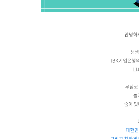
안녕하세
생생
IBK기업은행
1
무심코 
놀
숨어 있
대한민
그리고 친환경