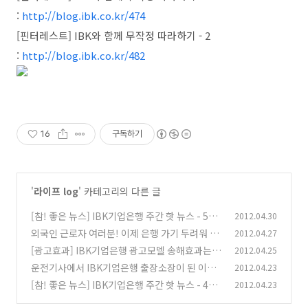
:
http://blog.ibk.co.kr/474
[핀터레스트] IBK와 함께 무작정 따라하기 - 2
:
http://blog.ibk.co.kr/482
16
구독하기
'
라이프 log
' 카테고리의 다른 글
[참! 좋은 뉴스] IBK기업은행 주간 핫 뉴스 - 5월
2012.04.30
1주차
외국인 근로자 여러분! 이제 은행 가기 두려워 마
2012.04.27
(13)
세요!
[광고효과] IBK기업은행 광고모델 송해효과는
2012.04.25
(25)
얼마일까?
운전기사에서 IBK기업은행 출장소장이 된 이철
2012.04.23
(28)
희 소장님 이야기
[참! 좋은 뉴스] IBK기업은행 주간 핫 뉴스 - 4월
2012.04.23
(1)
4주차
(6)