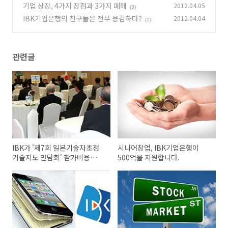
고 금리 쏜다!!
기업 상장, 4가지 장점과 3가지 폐해
2012.04.05
(1)
(3)
IBK기업은행의 친구들은 전부 용감하다?
2012.04.04
(1)
관련글
IBK가 '제7회 일본기술자초청
시니어창업, IBK기업은행이
기술지도 면담회' 참가비용
500억을 지원합니다.
50%를 쏩니다!