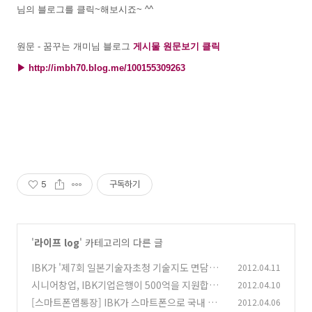
님의 블로그를 클릭~해보시죠~ ^^
원문 - 꿈꾸는 개미님 블로그
게시물
원문보기 클릭
▶
http://imbh70.blog.me/100155309263
5
구독하기
'
라이프 log
' 카테고리의 다른 글
IBK가 '제7회 일본기술자초청 기술지도 면담회'
2012.04.11
참가비용 50%를 쏩니다!
시니어창업, IBK기업은행이 500억을 지원합니
2012.04.10
(2)
다.
[스마트폰앱통장] IBK가 스마트폰으로 국내 최
2012.04.06
(0)