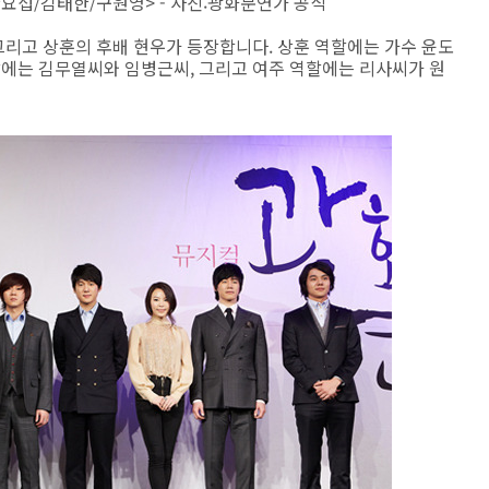
김태한/구원영> - 사진:광화문연가 공식
 그리고 상훈의 후배 현우가 등장합니다. 상훈 역할에는 가수 윤도
할에는 김무열씨와 임병근씨, 그리고 여주 역할에는 리사씨가 원