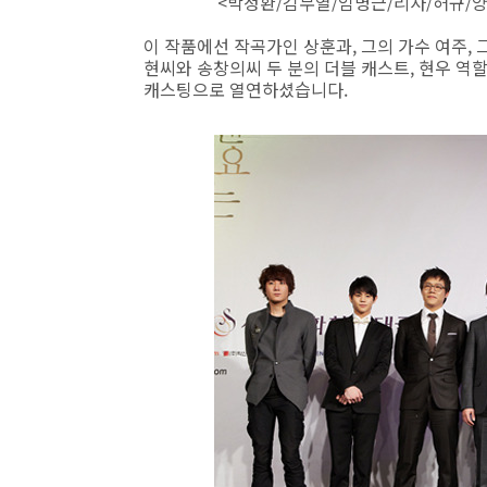
<박정환/김무열/임병근/리사/허규/양요섭/
이 작품에선 작곡가인 상훈과, 그의 가수 여주,
현씨와 송창의씨 두 분의 더블 캐스트, 현우 역
캐스팅으로 열연하셨습니다.