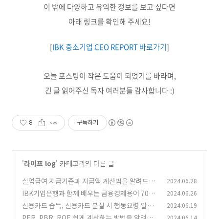
이 밖에 다양하고 유익한 정보를 보고 싶다면
아래 링크를 확인해 주세요!
[
IBK 중소기업 CEO REPORT 바로가기
]
오늘 포스팅이 작은 도움이 되었기를 바라며,
긴 글 읽어주신 독자 여러분들 감사합니다 :)
8
구독하기
'
라이프 log
' 카테고리의 다른 글
실업급여 지급기준과 지급액 계산법을 알려드립
2024.06.28
니다!
IBK기업은행과 함께 배우는 금융경제용어 700
2024.06.26
(0)
선! [국민소득]
신용카드 습득, 신용카드 분실 시 행동요령 알려
2024.06.19
(0)
드립니다!
PER, PBR, ROE 쉽게 계산하는 방법을 알려드
2024.06.14
(0)