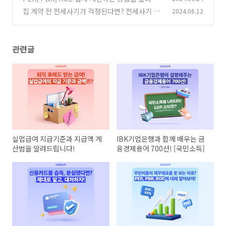
립니다!
집 계약 전 전세사기가 걱정된다면? 전세사기 예
2024.06.12
(0)
방법, 피해지원 신청법 알아보기
(0)
관련글
실업급여 지급기준과 지급액 계
IBK기업은행과 함께 배우는 금
산법을 알려드립니다!
융경제용어 700선! [국민소득]