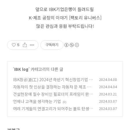
앞으로 IBK기업은행이 들려드릴
K-제조 공장의 이야기 [팩토리 유니버스]
많은 관심과 응원 부탁드립니다!
5
구독하기
'
IBK log
' 카테고리의 다른 글
IBK창공(創工) 2024년 하반기 혁신창업기업 모
2024.04.08
집
자동차의 첫 인상을 결정하는 자동차 문 제조 공
2024.04.04
(0)
정
건설현장에 필수 장비인 휠로더의 프레임이 완성
2024.03.21
(0)
되는 과정
언제나 고객을 생각하는 기업
2024.03.07
(0)
(0)
여러 기계들의 연결고리가 되어주는 볼트 탄생 과
2024.03.07
정
(0)