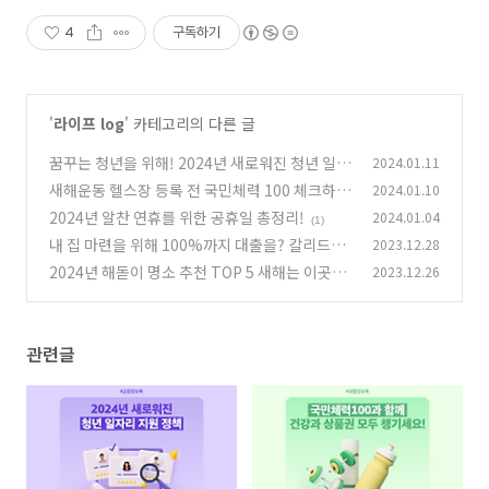
4
구독하기
'
라이프 log
' 카테고리의 다른 글
꿈꾸는 청년을 위해! 2024년 새로워진 청년 일자
2024.01.11
리 지원 정책
새해운동 헬스장 등록 전 국민체력 100 체크하기
2024.01.10
(0)
2024년 알찬 연휴를 위한 공휴일 총정리!
2024.01.04
(0)
(1)
내 집 마련을 위해 100%까지 대출을? 칼리드가
2023.12.28
알려주는 말레이시아의 Money 이야기
2024년 해돋이 명소 추천 TOP 5 새해는 이곳에
2023.12.26
(0)
서!
(0)
관련글