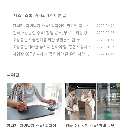
'
비즈니스톡
' 카테고리의 다른 글
창업자, 자영업자 주목! 디자인이 필요할 때 도움
2023.04.04
이 되는 사이트 및 툴 안내
전국 소상공인 주목! 창업 공부, 무료로 하는 방법
2023.02.27
(1)
안내
소상공인 자영업자를 위한 상권분석 팁
2023.01.30
(0)
(1)
소상공인이라면 놓치지 말아야 할 ‘종합지원사
2023.01.17
업’
사업장 CCTV 설치 시 꼭 알아야 할 유의 사항
2022.12.08
(0)
(0)
관련글
창업자, 자영업자 주목! 디자인
전국 소상공인 주목! 창업 공부,