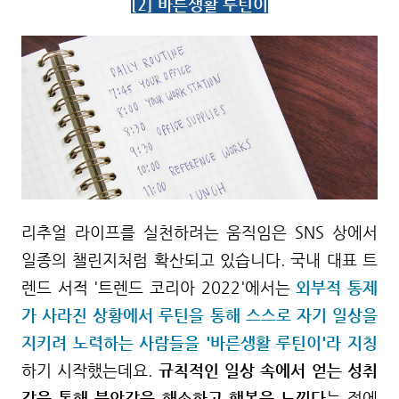
[2] 바른생활 루틴이
리추얼 라이프를 실천하려는 움직임은 SNS 상에서
일종의 챌린지처럼 확산되고 있습니다. 국내 대표 트
렌드 서적 '트렌드 코리아 2022'에서는
외부적 통제
가 사라진 상황에서 루틴을 통해 스스로 자기 일상을
지키려 노력하는 사람들
을
'바른생활
루
틴이'라 지칭
하기 시작했는데요.
규칙적인 일상 속에서 얻는 성취
감을 통해 불안감을 해소하고 행복을 느낀다
는 점에