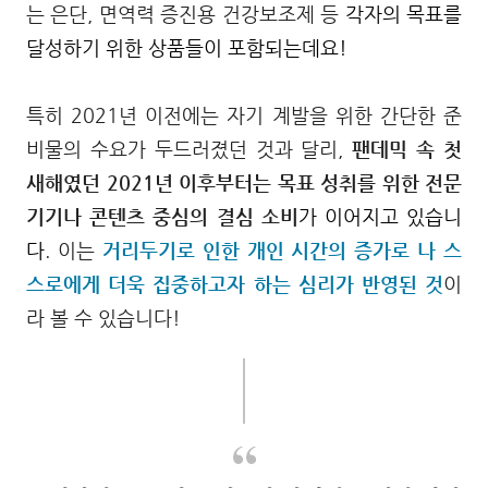
는 은단, 면역력 증진용 건강보조제
등
각자의 목표를
달성하기 위한 상품들이 포함되는데요!
특히 2021년 이전에는
자기 계발을 위한 간단한 준
비물의 수요가 두드러졌던 것과 달리,
팬데믹 속
첫
새해였던
2021년 이후부터는
목표 성취를 위한
전문
기기나
콘텐츠 중심의 결심 소비
가 이어지고 있습니
다
.
이는
거리두기로
인한 개인 시간의 증가로 나 스
스로에게 더욱 집중하고자 하는 심리가 반영된 것
이
라 볼 수 있습니다!