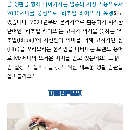
른 생활을 향해 나아가자는 일종의 자정 작용으로서
2030세대를 중심으로
'리추얼 라이프'가
유행
하고
있습니다.
2021년부터 본격적으로 활용되기 시작한
단어인 '
리추얼 라이프'는
규칙적 의식을 뜻하는 '리
추얼(Ritual)'에 자신만의 의미를 더해 규칙적인 삶
(Life)을 꾸려보려는 움직임을 나타내는 트렌드 용어
로 MZ세대의 뜨거운 지지를 받고 있는데요!
그렇다
면 일상 속 돌파구를 찾기 위한 새로운 생활 습관을
살펴볼까요?
[1] 미라클 모닝