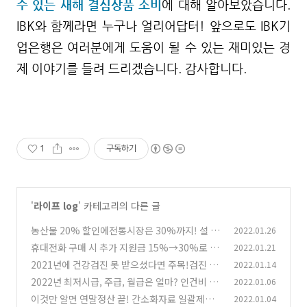
수 있는 새해 결심상품 소비
에 대해 알아보았습니다.
IBK와 함께라면 누구나 얼리어답터! 앞으로도 IBK기
업은행은 여러분에게 도움이 될 수 있는 재미있는 경
제 이야기를 들려 드리겠습니다. 감사합니다.
1
구독하기
'
라이프 log
' 카테고리의 다른 글
농산물 20% 할인에전통시장은 30%까지! 설 명
2022.01.26
절엔 장 보러 <대한민국, 농할갑시다>
휴대전화 구매 시 추가 지원금 15%→30%로 확
2022.01.21
(0)
대! 단통법 개정안 자세히 보기
2021년에 건강검진 못 받으셨다면 주목!검진 기
2022.01.14
(0)
간 연장 및 신청방법 알아보기
2022년 최저시급, 주급, 월급은 얼마? 인건비 부
2022.01.06
(1)
담은 '일자리 안정자금'으로 해소하자!
이것만 알면 연말정산 끝! 간소화자료 일괄제공
2022.01.04
(0)