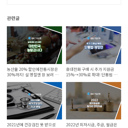
서비스를 활용한 연말정산 방법은?
(0)
관련글
농산물 20% 할인에전통시장은
휴대전화 구매 시 추가 지원금
30%까지! 설 명절엔 장 보러 <
15%→30%로 확대! 단통법 개
대한민국, 농할갑시다>
정안 자세히 보기
2021년에 건강검진 못 받으셨
2022년 최저시급, 주급, 월급은