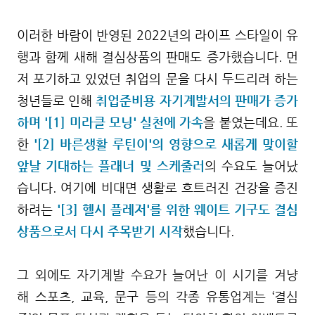
이러한 바람이 반영된 2022년의 라이프 스타일이 유
행과 함께 새해 결심상품의 판매도 증가했습니다. 먼
저
포기하고 있었던 취업의 문을 다시 두드리려 하는
청년들로 인해
취업준비용
자기계발서의
판매가 증가
하며 '[1] 미라클 모닝' 실천에 가속
을 붙였는데요. 또
한
'[2] 바른생활 루틴이'의 영향으로
새
롭게 맞이할
앞날 기대하는 플래너 및
스케줄러
의
수요도 늘어났
습니다. 여기에
비대면 생활로 흐트러진 건강을 증진
하려는
'[3] 헬시 플레저'를 위한
웨이트 기구도
결
심
상품으로서 다시 주목받기 시작
했습니다.
그 외에도 자기계발 수요가 늘어난 이 시기를 겨냥
해
스포츠, 교육, 문구 등의 각종 유통
업계는
‘결심