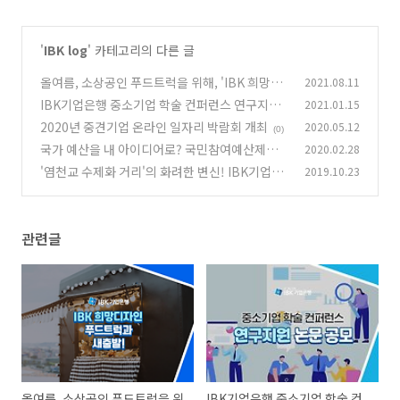
'
IBK log
' 카테고리의 다른 글
올여름, 소상공인 푸드트럭을 위해, 'IBK 희망디
2021.08.11
자인'과 함께 달려주세요~
IBK기업은행 중소기업 학술 컨퍼런스 연구지원
2021.01.15
(0)
논문 공모
2020년 중견기업 온라인 일자리 박람회 개최
2020.05.12
(0)
(0)
국가 예산을 내 아이디어로? 국민참여예산제도!
2020.02.28
'염천교 수제화 거리'의 화려한 변신! IBK기업은
2019.10.23
(0)
행이 함께합니다
(0)
관련글
올여름, 소상공인 푸드트럭을 위
IBK기업은행 중소기업 학술 컨