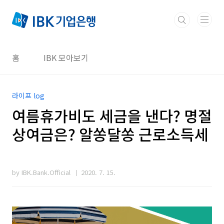
본문 바로가기
홈
IBK 모아보기
라이프 log
여름휴가비도 세금을 낸다? 명절
상여금은? 알쏭달쏭 근로소득세
by IBK.Bank.Official
2020. 7. 15.