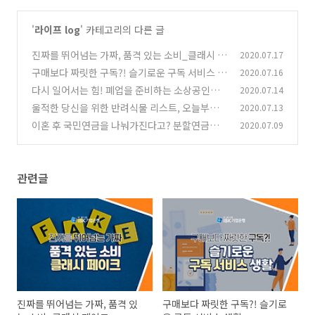
'
라이프 log
' 카테고리의 다른 글
진짜를 뛰어넘는 가짜, 품격 있는 소비_클래시 페
2020.07.17
이크
구매보다 짜릿한 구독?! 슬기로운 구독 서비스 생
2020.07.16
(0)
활
다시 일어서는 힘! 폐업을 준비하는 소상공인을
2020.07.14
(0)
위한 ‘희망리턴패키지’
울적한 당신을 위한 반려식물 리스트, 오늘부터
2020.07.13
(0)
플랜테리어 하세요!
이혼 후 국민연금을 나눠가진다고? 분할연금의
2020.07.09
(2)
모든 것!
(0)
관련글
진짜를 뛰어넘는 가짜, 품격 있
구매보다 짜릿한 구독?! 슬기로