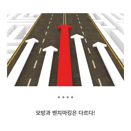
모방과 벤치
마킹은 다르
다
!