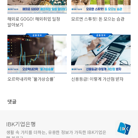
해외로 GOGO! 해외취업 일정
모르면 스튜핏! 돈 모으는 습관
알아보기
오르락내리락 '물가상승률'
신용등급! 이렇게 가산점 받자
댓글
IBK기업은행
생활 속 가치를 더하는, 유용한 정보가 가득한 IBK기업은
행 블로그