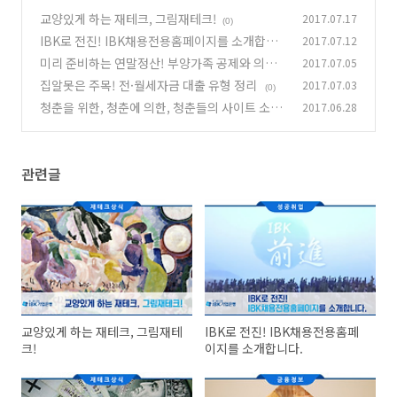
교양있게 하는 재테크, 그림재테크!
2017.07.17
(0)
IBK로 전진! IBK채용전용홈페이지를 소개합니
2017.07.12
다.
미리 준비하는 연말정산! 부양가족 공제와 의료
2017.07.05
(1)
비 공제
집알못은 주목! 전·월세자금 대출 유형 정리
2017.07.03
(0)
(0)
청춘을 위한, 청춘에 의한, 청춘들의 사이트 소개!
2017.06.28
(0)
관련글
교양있게 하는 재테크, 그림재테
IBK로 전진! IBK채용전용홈페
크!
이지를 소개합니다.