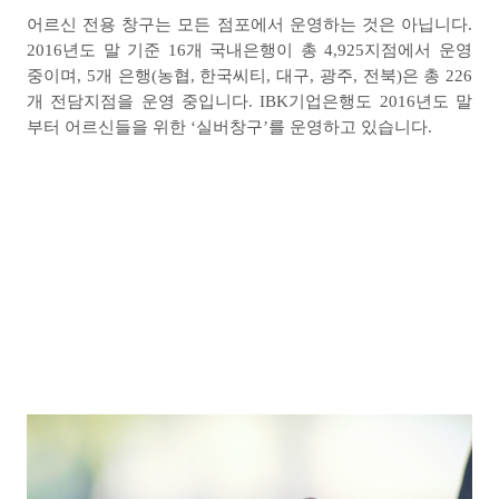
어르신 전용 창구는 모든 점포에서 운영하는 것은 아닙니다
.
2016
년도 말 기준
16
개 국내은행이 총
4,925
지점에서 운영
중이며
, 5
개 은행
(
농협
,
한국씨티
,
대구
,
광주
,
전북
)
은 총
226
개 전담지점을 운영 중입니다
. IBK
기업은행도
2016
년도 말
부터 어르신들을 위한
‘
실버창구
’
를 운영하고 있습니다
.