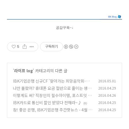
공감꾸욱~
↓
5
구독하기
'
라이프 log
' 카테고리의 다른 글
IBK기업은행 신규CF '찾아가는 희망음악회-공
2016.05.01
장'
나만 몰랐어? 휴대폰 요금 절반으로 줄이는 생활
2016.04.29
(0)
의 꿀팁
이렇게도 써? 직장인의 필수아이템, 포스트잇 활
2016.04.26
(5)
용법
IBK카드로 통신비 할인 받았다 전해라~♪
2016.04.25
(0)
(6)
참! 좋은 은행, IBK기업은행 주간핫뉴스 - 4월 3
2016.04.25
주
(0)