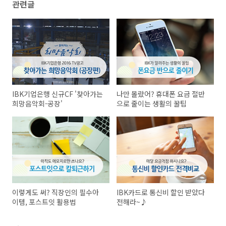
관련글
IBK기업은행 신규CF '찾아가는
나만 몰랐어? 휴대폰 요금 절반
희망음악회-공장'
으로 줄이는 생활의 꿀팁
이렇게도 써? 직장인의 필수아
IBK카드로 통신비 할인 받았다
이템, 포스트잇 활용법
전해라~♪