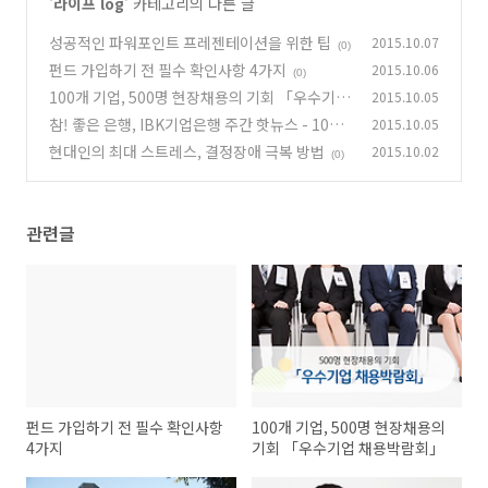
'
라이프 log
' 카테고리의 다른 글
성공적인 파워포인트 프레젠테이션을 위한 팁
2015.10.07
(0)
펀드 가입하기 전 필수 확인사항 4가지
2015.10.06
(0)
100개 기업, 500명 현장채용의 기회 「우수기업
2015.10.05
채용박람회」
참! 좋은 은행, IBK기업은행 주간 핫뉴스 - 10월
2015.10.05
(0)
1주
현대인의 최대 스트레스, 결정장애 극복 방법
2015.10.02
(0)
(0)
관련글
펀드 가입하기 전 필수 확인사항
100개 기업, 500명 현장채용의
4가지
기회 「우수기업 채용박람회」