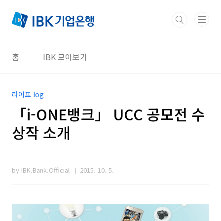
본문 바로가기
홈
IBK 모아보기
라이프 log
「i-ONE뱅크」 UCC 공모전 수
상작 소개
by IBK.Bank.Official
2015. 10. 5.