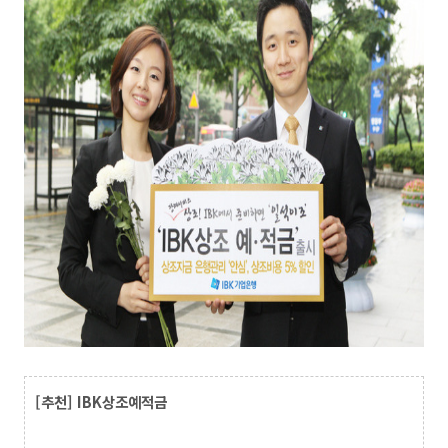
[추천]
IBK상조예적금