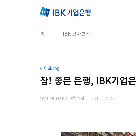
본문 바로가기
홈
IBK 모아보기
라이프 log
참! 좋은 은행, IBK기업은
by IBK.Bank.Official
2015. 2. 23.