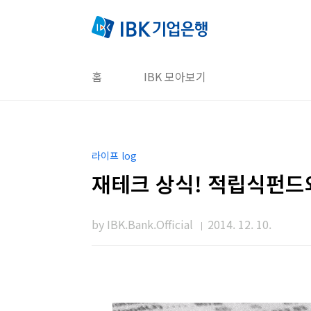
본문 바로가기
홈
IBK 모아보기
라이프 log
재테크 상식! 적립식펀드
by IBK.Bank.Official
2014. 12. 10.