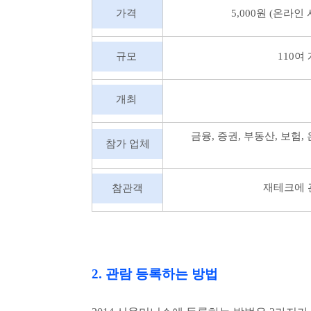
가격
5,000원
(온라인 
규모
110여 
개최
금융
,
증권
,
부동산
,
보험
,
참가 업체
재테크에 
참관객
2.
관람 등록하는 방법