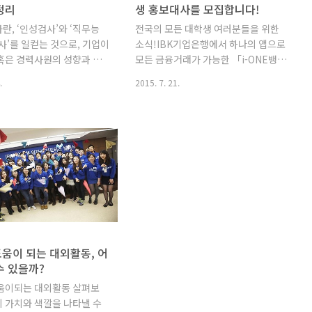
정리
생 홍보대사를 모집합니다!
란, ‘인성검사’와 ‘직무능
전국의 모든 대학생 여러분들을 위한
사’를 일컫는 것으로, 기업이
소식!IBK기업은행에서 하나의 앱으로
혹은 경력사원의 성향과 직
모든 금융거래가 가능한 「i-ONE뱅
등 개인의 능력치를 알아보
크」를 홍보할, 열정 넘치는 '대학생
.
2015. 7. 21.
실시하는 검사입니다. 특히 구
홍보대사'를 모집합니다. 스마트폰 안
우, 이력서에 제시할 수 있는
에 들어온 은행 「i-ONE뱅크」는 한
험, 학점, 자기소개서, 논
마디로 “내 손안의 은행”입니다. 스마
어 최종 면접이라는 문턱으
트뱅킹 서비스에 은행권 최초로 화상
목에서 넘어야 하는 큰 산이
및 채팅상담 지원, 개인별 맞춤형 상품
다. 그래서일까요? 서점가에
추천, 평생설계와 지출관리 등 명실상
수험서만큼이나 두꺼운 인적
부한 인터넷 전문은행 수준의 서비스
제집이 쏟아지고 있습니다.
를 제공합니다. 내 손안의 은행, 「i-
는 대기업은 물론, 중소기
ONE뱅크」 자세히보기 「i-ONE뱅
회사 성향에 따라 다양하게
크」 대학생 홍보대사 모집 요강 참가
있습니다. 반드시 인성검사
자격 전국 대학교 학생 25명 모집기간
움이 되는 대외활동, 어
력검사가 함께 진행되는 것
2015.7.16(목) ~ 2015.8.9(일) 활동
수 있을까?
한 개의 검사 종류만 시행하
기간 2015.9 ~ 2015. 12 (4개월) 지원
움이되는 대외활동 살펴보
다. 인성검사, 무엇을 판단할
방법· 신청서 다운로드 : 아래 다운로
의 가치와 색깔을 나타낼 수
성검사에서 인성검사 항목은
드 파일 클릭· 접수..