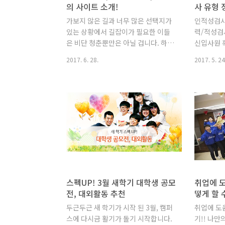
의 사이트 소개!
사 유형 
가보지 않은 길과 너무 많은 선택지가
인적성검사
있는 상황에서 길잡이가 필요한 이들
력/적성검
은 비단 청춘뿐만은 아닐 겁니다. 하지
신입사원 
만 취업 스트레스와 각종 공모전 일정,
무적합도 
2017. 6. 28.
2017. 5. 24
인턴십과 대외활동에 대한 중요도가
기 위해 
높아지며 특히나 힘든 시간을 보내고
직자의 경
있는 청년의 고민을 무시할 수 없는데
대외활동 경
요. 이처럼 생계, 취업, 생활을 위한 정
술과 더불
보가 더욱 간절할 대한민국의 청년들!
로 가는 길
IBK기업은행은 밝은 미래를 꿈꾸며 부
기도 합니
단히 노력하는 청춘의 고민타파를 위
는 대입 
해 도움이 되는 사이트를 소개합니다.
성검사 문
청년 3형제 ‘청년포털’, ‘청년드림’, ‘청
인적성검사
년정책’ 운영 주체는 다르지만 청년에
업에서도 
게 유익한 정보를 전하려는 마음은 하
실시하고 
스펙UP! 3월 새학기 대학생 공모
취업에 도
나인 3형제 중 첫 번째 주인공은 ‘청년
와 직무능
전, 대외활동 추천
떻게 할 
포털’입니다. 청년포털은 대통령직속
은 아니며 
두근두근 새 학기가 시작 된 3월, 캠퍼
취업에 도
위원회인 ‘청년위원회’의 소통채널로
기도 합니
스에 다시금 활기가 돌기 시작합니다.
기!! 나만
서, 취업, 창업, 복지, 문화, 청년을 위
까? 인적